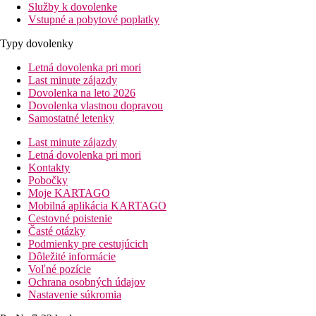
Služby k dovolenke
Vstupné a pobytové poplatky
Typy dovolenky
Letná dovolenka pri mori
Last minute zájazdy
Dovolenka na leto 2026
Dovolenka vlastnou dopravou
Samostatné letenky
Last minute zájazdy
Letná dovolenka pri mori
Kontakty
Pobočky
Moje KARTAGO
Mobilná aplikácia KARTAGO
Cestovné poistenie
Časté otázky
Podmienky pre cestujúcich
Dôležité informácie
Voľné pozície
Ochrana osobných údajov
Nastavenie súkromia