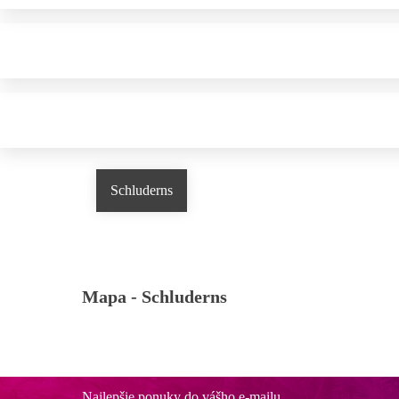
Schluderns
Mapa -
Schluderns
Najlepšie ponuky do vášho e-mailu