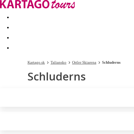
Last minute
Dovolenkové kluby
First minute - Leto 2026
Kartago.sk
Taliansko
Ortler Skiarena
Schluderns
Schluderns