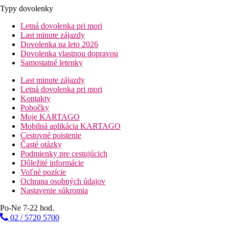
Typy dovolenky
Letná dovolenka pri mori
Last minute zájazdy
Dovolenka na leto 2026
Dovolenka vlastnou dopravou
Samostatné letenky
Last minute zájazdy
Letná dovolenka pri mori
Kontakty
Pobočky
Moje KARTAGO
Mobilná aplikácia KARTAGO
Cestovné poistenie
Časté otázky
Podmienky pre cestujúcich
Dôležité informácie
Voľné pozície
Ochrana osobných údajov
Nastavenie súkromia
Po-Ne 7-22 hod.
02 / 5720 5700