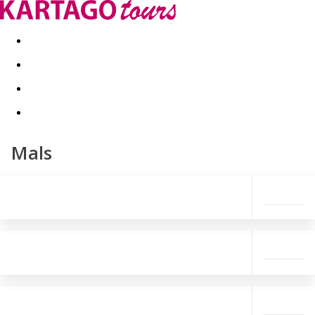
Last minute
Dovolenkové kluby
First minute - Leto 2026
Mals