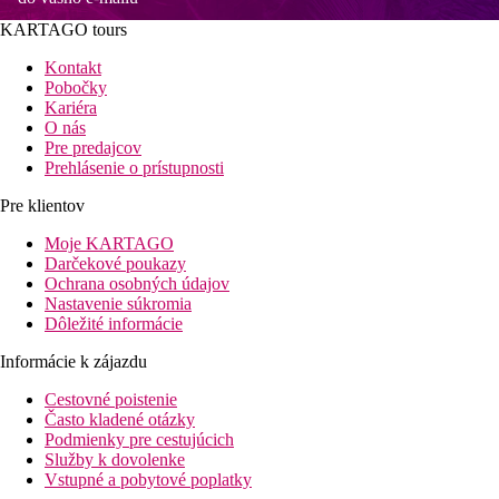
KARTAGO tours
Kontakt
Pobočky
Kariéra
O nás
Pre predajcov
Prehlásenie o prístupnosti
Pre klientov
Moje KARTAGO
Darčekové poukazy
Ochrana osobných údajov
Nastavenie súkromia
Dôležité informácie
Informácie k zájazdu
Cestovné poistenie
Často kladené otázky
Podmienky pre cestujúcich
Služby k dovolenke
Vstupné a pobytové poplatky