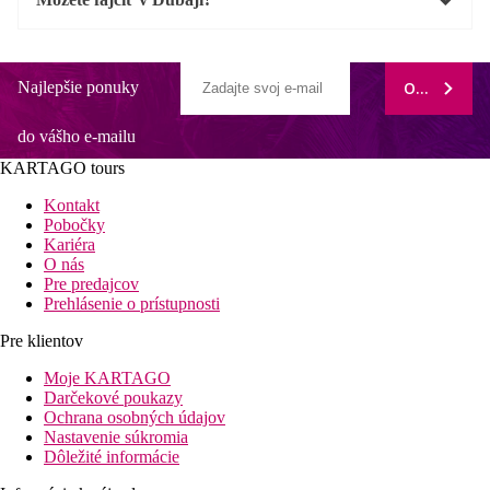
Najlepšie ponuky
ODOBERAŤ
do vášho e-mailu
KARTAGO tours
Kontakt
Pobočky
Kariéra
O nás
Pre predajcov
Prehlásenie o prístupnosti
Pre klientov
Moje KARTAGO
Darčekové poukazy
Ochrana osobných údajov
Nastavenie súkromia
Dôležité informácie