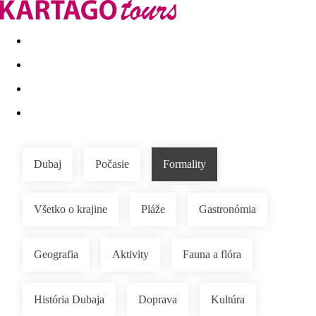
Last minute
Dovolenkové kluby
First minute - Leto 2026
Dubaj
Počasie
Formality
Všetko o krajine
Pláže
Gastronómia
Geografia
Aktivity
Fauna a flóra
História Dubaja
Doprava
Kultúra