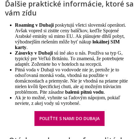
Ďalšie praktické informácie, ktoré sa
vám zídu
Roaming v Dubaji
poskytujú všetci slovenskí operátori.
Avšak vopred si zistite ceny balíčkov, keďže Spojené
Arabské emiráty sú mimo EU. Ak plánujete dlhší pobyt,
výhodnejším riešením môže byť nákup
lokálnej SIM
karty
.
Zásuvky v Dubaji
sú iné ako u nás. Používa sa typ G,
typický pre Veľkú Britániu. To znamená, že potrebujete
adaptér. Zoženiete ho v hoteloch na recepcii.
Pitná voda v Dubaji vo vodovode nie je, pretože je to
odsoľovaná morská voda, vhodná na použitie v
domácnostiach a priemysle. Nie je vhodná na priame pitie
nielen kvôli špecifickej chuti, ale aj možným tráviacim
problémom. Pite zásadne
balenú pitnú vodu
.
Ak je to možné, vyhnite sa ľadovým nápojom, pokiaľ
neviete, z akej vody sú vyrobené.
POLEŤTE S NAMI DO DUBAJA