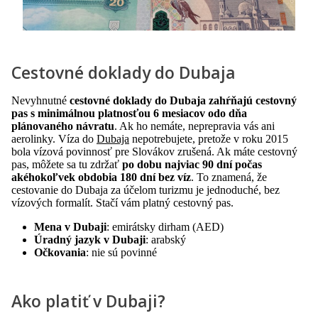
Cestovné doklady do Dubaja
Nevyhnutné
cestovné doklady do Dubaja zahŕňajú cestovný
pas s minimálnou platnosťou 6 mesiacov odo dňa
plánovaného návratu
. Ak ho nemáte, neprepravia vás ani
aerolinky. Víza do
Dubaja
nepotrebujete, pretože v roku 2015
bola vízová povinnosť pre Slovákov zrušená. Ak máte cestovný
pas, môžete sa tu zdržať
po dobu najviac 90 dní počas
akéhokoľvek obdobia 180 dní bez víz
. To znamená, že
cestovanie do Dubaja za účelom turizmu je jednoduché, bez
vízových formalít. Stačí vám platný cestovný pas.
Mena v Dubaji
: emirátsky dirham (AED)
Úradný jazyk v Dubaji
: arabský
Očkovania
: nie sú povinné
Ako platiť v Dubaji?