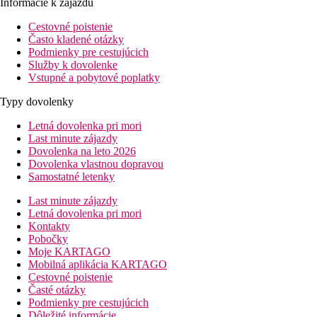
Informácie k zájazdu
Cestovné poistenie
Často kladené otázky
Podmienky pre cestujúcich
Služby k dovolenke
Vstupné a pobytové poplatky
Typy dovolenky
Letná dovolenka pri mori
Last minute zájazdy
Dovolenka na leto 2026
Dovolenka vlastnou dopravou
Samostatné letenky
Last minute zájazdy
Letná dovolenka pri mori
Kontakty
Pobočky
Moje KARTAGO
Mobilná aplikácia KARTAGO
Cestovné poistenie
Časté otázky
Podmienky pre cestujúcich
Dôležité informácie