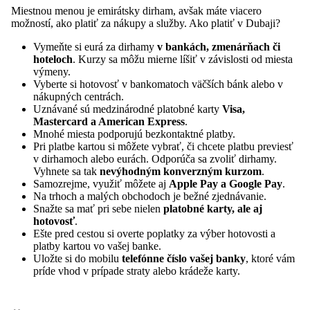
Miestnou menou je emirátsky dirham, avšak máte viacero
možností, ako platiť za nákupy a služby. Ako platiť v Dubaji?
Vymeňte si eurá za dirhamy
v bankách, zmenárňach či
hoteloch
. Kurzy sa môžu mierne líšiť v závislosti od miesta
výmeny.
Vyberte si hotovosť v bankomatoch väčších bánk alebo v
nákupných centrách.
Uznávané sú medzinárodné platobné karty
Visa,
Mastercard a American Express
.
Mnohé miesta podporujú bezkontaktné platby.
Pri platbe kartou si môžete vybrať, či chcete platbu previesť
v dirhamoch alebo eurách. Odporúča sa zvoliť dirhamy.
Vyhnete sa tak
nevýhodným konverzným kurzom
.
Samozrejme, využiť môžete aj
Apple Pay a Google Pay
.
Na trhoch a malých obchodoch je bežné zjednávanie.
Snažte sa mať pri sebe nielen
platobné karty, ale aj
hotovosť
.
Ešte pred cestou si overte poplatky za výber hotovosti a
platby kartou vo vašej banke.
Uložte si do mobilu
telefónne číslo vašej banky
, ktoré vám
príde vhod v prípade straty alebo krádeže karty.