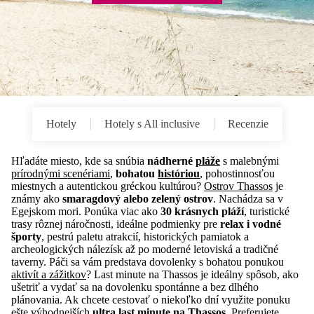
Hotely
Hotely s All inclusive
Recenzie
Hľadáte miesto, kde sa snúbia
nádherné
pláže
s malebnými
prírodnými scenériami
,
bohatou
históriou
, pohostinnosťou
miestnych a autentickou gréckou kultúrou?
Ostrov Thassos
je
známy ako
smaragdový alebo zelený ostrov
. Nachádza sa v
Egejskom mori. Ponúka viac ako
30 krásnych pláží
, turistické
trasy rôznej náročnosti, ideálne podmienky pre
relax i vodné
športy
, pestrú paletu atrakcií, historických pamiatok a
archeologických nálezísk až po moderné letoviská a tradičné
taverny. Páči sa vám predstava dovolenky s bohatou ponukou
aktivít a zážitkov
? Last minute na Thassos je ideálny spôsob, ako
ušetriť a vydať sa na dovolenku spontánne a bez dlhého
plánovania. Ak chcete cestovať o niekoľko dní využite ponuku
ešte výhodnejších
ultra last minute na Thassos
. Preferujete