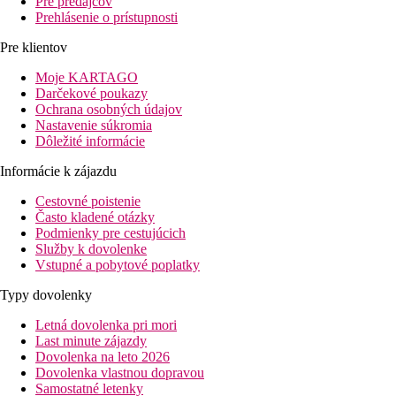
Pre predajcov
Prehlásenie o prístupnosti
Pre klientov
Moje KARTAGO
Darčekové poukazy
Ochrana osobných údajov
Nastavenie súkromia
Dôležité informácie
Informácie k zájazdu
Cestovné poistenie
Často kladené otázky
Podmienky pre cestujúcich
Služby k dovolenke
Vstupné a pobytové poplatky
Typy dovolenky
Letná dovolenka pri mori
Last minute zájazdy
Dovolenka na leto 2026
Dovolenka vlastnou dopravou
Samostatné letenky