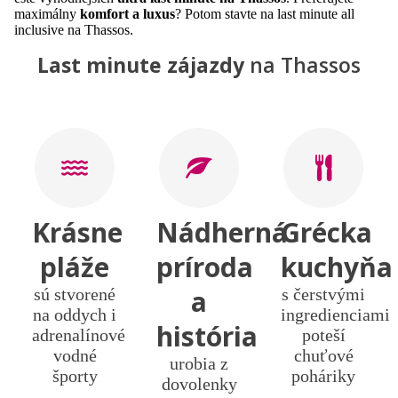
maximálny
komfort a luxus
? Potom stavte na last minute all
inclusive na Thassos.
Last minute zájazdy
na Thassos
Krásne
Nádherná
Grécka
pláže
príroda
kuchyňa
a
sú stvorené
s čerstvými
na oddych i
ingredienciami
história
adrenalínové
poteší
vodné
chuťové
urobia z
športy
poháriky
dovolenky