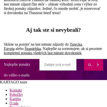
last minute zájazd čím skôr – získate výhodnú cenu i výber zo
širokej ponuky zájazdov. Jediné, čo musíte urobiť, je rezervovať
si dovolenku na Thassose hneď teraz!
Aj tak ste si
nevybrali
?
Skúste sa pozrieť na last minute zájazdy do
Turecka
,
Egypta
alebo
Španielska
. Najlepšie sa zorientujete, ak si prezriete
kompletnú ponuku všetkých last minute dovoleniek
.
Najlepšie ponuky
ODOBERAŤ
do vášho e-mailu
KARTAGO tours
Kontakt
Pobočky
Kariéra
O nás