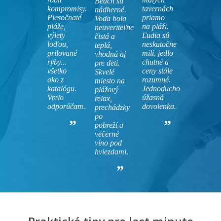
Beach sú
kompromisy.
tavernách
nádherné.
Piesočnaté
priamo
Voda bola
pláže,
na pláži.
neuveriteľne
výlety
Ľudia sú
čistá a
loďou,
neskutočne
teplá,
grilované
milí, jedlo
vhodná aj
ryby...
chutné a
pre deti.
všetko
ceny stále
Skvelé
ako z
rozumné.
miesto na
katalógu.
Jednoducho
plážový
Vrelo
úžasná
relax,
odporúčam.
dovolenka.
prechádzky
po
pobreží a
večerné
víno pod
hviezdami.