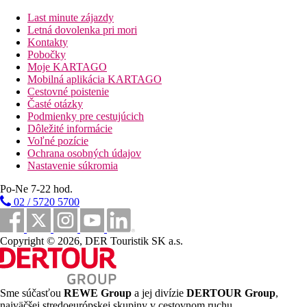
Last minute zájazdy
Letná dovolenka pri mori
Kontakty
Pobočky
Moje KARTAGO
Mobilná aplikácia KARTAGO
Cestovné poistenie
Časté otázky
Podmienky pre cestujúcich
Dôležité informácie
Voľné pozície
Ochrana osobných údajov
Nastavenie súkromia
Po-Ne 7-22 hod.
02 / 5720 5700
Copyright © 2026, DER Touristik SK a.s.
Sme súčasťou
REWE Group
a jej divízie
DERTOUR Group
,
najväčšej stredoeurópskej skupiny v cestovnom ruchu.