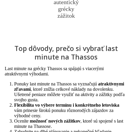
autentický
grécky
zážitok
Top dôvody, prečo si vybrať last
minute na Thassos
Last minute na grécky Thassos sa spájajú s viacerými
atraktívnymi výhodami.
Ponuky last minute na Thassos sa vyznačujú
atraktívnymi
zľavami
, ktoré znížia celkové náklady na dovolenku.
Ušetrené peniaze môžete využiť na aktivity a zážitky podľa
svojho gusta.
Flexibilita vo výbere termínu i konkrétneho letoviska
vám prinesie širokú ponuku rôznorodých zájazdov za
výhodné ceny.
Oceníte
možnosť nových zážitkov
, ktoré sú spojené s last
minute na Thassose.
Zabudnite na dlhé plánovanie a nekonečné hľadanie