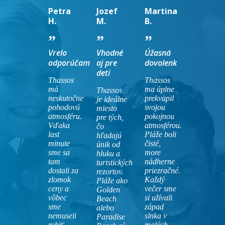
Petra
Jozef
Martina
H.
M.
B.
Vrelo
Vhodné
Úžasná
odporúčam
aj pre
dovolenk
deti
Thassos
Thassos
má
ma úplne
Thassos
neskutočne
prekvapil
je ideálne
pohodovú
svojou
miesto
atmosféru.
pokojnou
pre tých,
Vďaka
atmosférou.
čo
last
Pláže boli
hľadajú
minute
čisté,
únik od
sme sa
more
hluku a
tam
nádherne
turistických
dostali za
priezračné.
rezortov.
zlomok
Každý
Pláže ako
ceny a
večer sme
Golden
vôbec
si užívali
Beach
sme
západ
alebo
nemuseli
slnka v
Paradise
robiť
malých