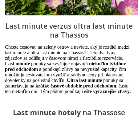
Last minute verzus ultra last minute
na Thassos
Chcete cestovať na zelený ostrov a neviete, aký je rozdiel medzi
last minute a ultra last minute na Thassos? Tieto dva typy
zájazdov sa odlišujú v časovom rámci a flexibilite rezervácie.
Last minute
ponuky sa zvyčajne objavujú
niekoľko týždňov
pred odchodom
a ponúkajú zľavy na nevyužité kapacity, čím
umožňujú cestovateľom využiť atraktívne ceny pri plánovaní
dovolenky na poslednú chvíľu.
Ultra last minute
ponuky sa
zameriavajú na
krátke časové obdobie pred odchodom
, často
len niekoľko dní. Tým pádom ponúkajú
ešte výraznejšie zľavy
.
Last minute hotely
na Thassose