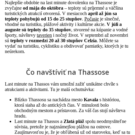
Najlepšie obdobie na last minute dovolenku na Thassose je
zvyčajne
od mája do októbra
– teploty sú príjemné a väčšina
turistických atrakcií otvorená. V mesiacoch
apríl až jún sa
teploty pohybujú od 15 do 25 stupňov
.
Počasie
je slnečné,
vhodné na turistiku, plážové aktivity i kultúrne akcie.
V júli a
auguste sú teploty do 35 stupňov
, stvorené na kúpanie a vodné
športy, návštevy
taverien
i nočný život. V septembri až novembri
sú
teploty v rozmedzí 20 až 30 stupňov Celzia
. Môžete sa
vydať na turistiku, cyklistiku a obdivovať pamiatky, ktorých je tu
neúrekom.
Čo navštíviť na Thassose
Last minute na Thassos vám umožní zažiť unikátne chvíle s
atrakciami a aktivitami. Tu je malá ochutnávka:
Blízko Thassosu sa nachádza mesto
Kavala
s históriou,
ktorá siaha až do antických čias. V minulosti bolo
obchodným mestom a prístavom. Za váš čas stojí návšteva
hradu.
Last minute na Thassos a
Zlatá pláž
spolu neodmysliteľne
súvisia, pretože je najznámejšou plážou na ostrove.
Zaujímavosťou je, že je obľúbená už od staroveku, keď sa tu