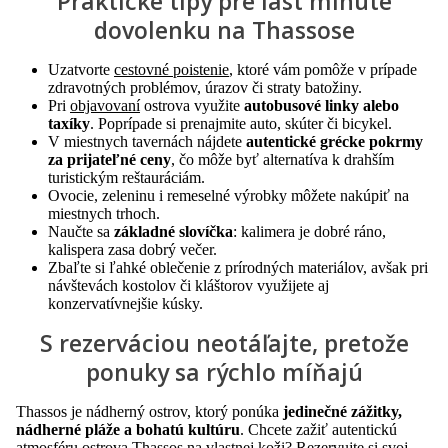
Praktické tipy pre last minute
dovolenku na Thassose
Uzatvorte
cestovné poistenie
, ktoré vám pomôže v prípade
zdravotných problémov, úrazov či straty batožiny.
Pri
objavovaní
ostrova využite
autobusové linky alebo
taxíky
. Poprípade si prenajmite auto, skúter či bicykel.
V miestnych tavernách nájdete
autentické grécke pokrmy
za prijateľné ceny
, čo môže byť alternatíva k drahším
turistickým reštauráciám.
Ovocie, zeleninu i remeselné výrobky môžete nakúpiť na
miestnych trhoch.
Naučte sa
základné slovíčka
: kalimera je dobré ráno,
kalispera zasa dobrý večer.
Zbaľte si ľahké oblečenie z prírodných materiálov, avšak pri
návštevách kostolov či kláštorov využijete aj
konzervatívnejšie kúsky.
S rezerváciou neotáľajte, pretože
ponuky sa rýchlo míňajú
Thassos je nádherný ostrov, ktorý ponúka
jedinečné zážitky,
nádherné pláže a bohatú kultúru
. Chcete zažiť autentickú
atmosféru ostrova Thassos na vlastnej koži? Rezervujte si svoj