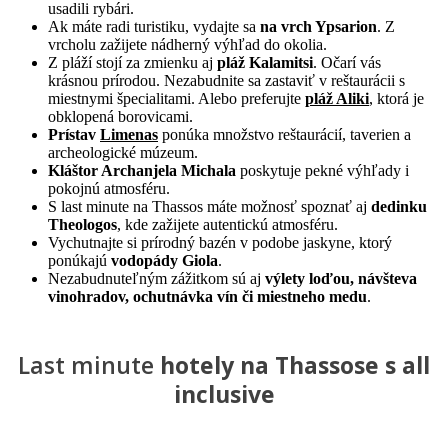
usadili rybári.
Ak máte radi turistiku, vydajte sa
na vrch Ypsarion
. Z
vrcholu zažijete nádherný výhľad do okolia.
Z pláží stojí za zmienku aj
pláž Kalamitsi
. Očarí vás
krásnou prírodou. Nezabudnite sa zastaviť v reštaurácii s
miestnymi špecialitami. Alebo preferujte
pláž Aliki
, ktorá je
obklopená borovicami.
Prístav
Limenas
ponúka množstvo reštaurácií, taverien a
archeologické múzeum.
Kláštor Archanjela Michala
poskytuje pekné výhľady i
pokojnú atmosféru.
S last minute na Thassos máte možnosť spoznať aj
dedinku
Theologos
, kde zažijete autentickú atmosféru.
Vychutnajte si prírodný bazén v podobe jaskyne, ktorý
ponúkajú
vodopády Giola
.
Nezabudnuteľným zážitkom sú aj
výlety loďou, návšteva
vinohradov, ochutnávka vín či miestneho medu
.
Last minute
hotely na Thassose s all
inclusive