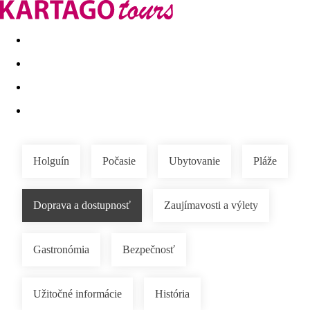
Last minute
Dovolenkové kluby
First minute - Leto 2026
Holguín
Počasie
Ubytovanie
Pláže
Doprava a dostupnosť
Zaujímavosti a výlety
Gastronómia
Bezpečnosť
Užitočné informácie
História