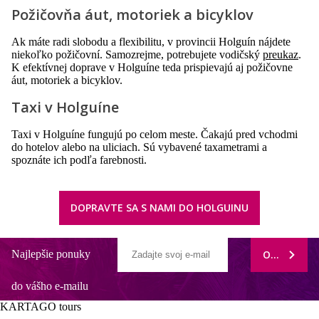
Požičovňa áut, motoriek a bicyklov
Ak máte radi slobodu a flexibilitu, v provincii Holguín nájdete
niekoľko požičovní. Samozrejme, potrebujete vodičský
preukaz
.
K efektívnej doprave v Holguíne teda prispievajú aj požičovne
áut, motoriek a bicyklov.
Taxi v Holguíne
Taxi v Holguíne fungujú po celom meste. Čakajú pred vchodmi
do hotelov alebo na uliciach. Sú vybavené taxametrami a
spoznáte ich podľa farebnosti.
DOPRAVTE SA S NAMI DO HOLGUINU
Najlepšie ponuky
ODOBERAŤ
do vášho e-mailu
KARTAGO tours