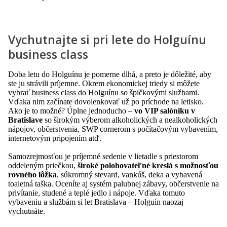
Vychutnajte si pri lete do Holguínu
business class
Doba letu do Holguínu je pomerne dlhá, a preto je dôležité, aby
ste ju strávili príjemne. Okrem ekonomickej triedy si môžete
vybrať
business class
do Holguínu so špičkovými službami.
Vďaka nim začínate dovolenkovať už po príchode na letisko.
Ako je to možné? Úplne jednoducho –
vo VIP salóniku v
Bratislave
so širokým výberom alkoholických a nealkoholických
nápojov, občerstvenia, SWP cornerom s počítačovým vybavením,
internetovým pripojením atď.
Samozrejmosťou je príjemné sedenie v lietadle s priestorom
oddeleným priečkou,
široké polohovateľné kreslá s možnosťou
rovného lôžka
, súkromný stevard, vankúš, deka a vybavená
toaletná taška. Oceníte aj systém palubnej zábavy, občerstvenie na
privítanie, studené a teplé jedlo i nápoje. Vďaka tomuto
vybaveniu a službám si let Bratislava – Holguín naozaj
vychutnáte.