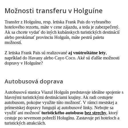
Možnosti transferu v Holguíne
Transfer z Holguínu, resp. letiska Frank Pais do vybraného
hotelového rezortu, máte v cene zájazdu, a teda je zabezpečený.
Ak sa chcete vydať do iných kubánskych turistických destinácií
alebo preskúmať provinciu Holguín, máte pestrú paletu
možností.
Z letiska Frank Pais sú realizované
aj vnútroštátne lety
,
napríklad do Havany alebo Cayo Coco. Aké sú ďalšie možnosti
dopravy v Holguíne?
Autobusová doprava
Autobusová stanica Viazul Holguín predstavuje ideálne spojenie s
hlavnými turistickými destináciami krajiny. Ak radi cestujete
autobusom, pokojne využite túto možnosť. V rámci mestskej a
prímestskej dopravy fungujú aj autobusové linky. Nebojte sa
využiť ani možnosť
turistického autobusu
bez strechy
, ktorý
cestuje po severnom pobreží Holugínu. Zastavuje pri hoteloch a
turistických atrakciách.