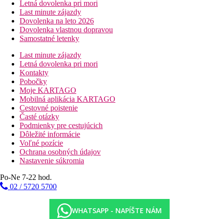
Letná dovolenka pri mori
Last minute zájazdy
Dovolenka na leto 2026
Dovolenka vlastnou dopravou
Samostatné letenky
Last minute zájazdy
Letná dovolenka pri mori
Kontakty
Pobočky
Moje KARTAGO
Mobilná aplikácia KARTAGO
Cestovné poistenie
Časté otázky
Podmienky pre cestujúcich
Dôležité informácie
Voľné pozície
Ochrana osobných údajov
Nastavenie súkromia
Po-Ne 7-22 hod.
02 / 5720 5700
WHATSAPP - NAPÍŠTE NÁM