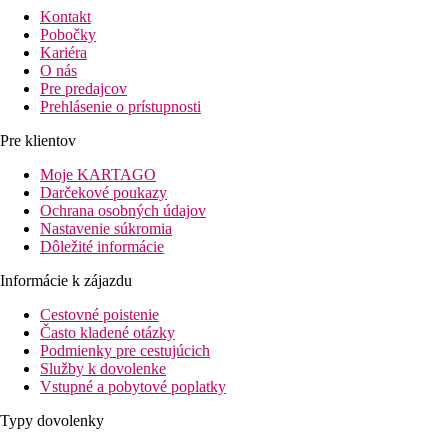
Kontakt
Pobočky
Kariéra
O nás
Pre predajcov
Prehlásenie o prístupnosti
Pre klientov
Moje KARTAGO
Darčekové poukazy
Ochrana osobných údajov
Nastavenie súkromia
Dôležité informácie
Informácie k zájazdu
Cestovné poistenie
Často kladené otázky
Podmienky pre cestujúcich
Služby k dovolenke
Vstupné a pobytové poplatky
Typy dovolenky