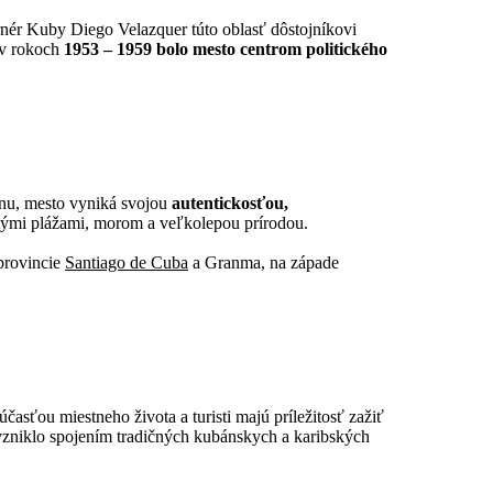
nér Kuby Diego Velazquer túto oblasť dôstojníkovi
 v rokoch
1953 – 1959 bolo mesto centrom politického
nu, mesto vyniká svojou
autentickosťou,
atými plážami, morom a veľkolepou prírodou.
 provincie
Santiago de Cuba
a Granma, na západe
časťou miestneho života a turisti majú príležitosť zažiť
é vzniklo spojením tradičných kubánskych a karibských