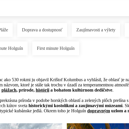
Pláže
Doprava a dostupnosť
Zaujímavosti a výlety
nute Holguín
First minute Holguín
ac ako 530 rokmi ju objavil Krištof Kolumbus a vyhlásil, že oblasť je na
 názvom, ktoré je stále tak trochu v úzadí za temperamentnou atmosf
h
plážach
, prírode,
histórii
a bohatom kultúrnom dedičstve
.
a prekrásna príroda v podobe horských oblastí a zelených plôch prelín
ych kútov sveta
historickými kostolíkmi a zaujímavými múzeami
. S
ypické kubánske jedlá. Okrem toho je Holguín
dopravným
uzlom a 