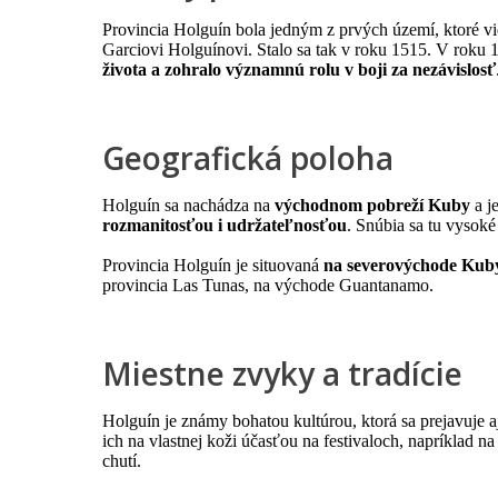
Provincia Holguín bola jedným z prvých území, ktoré v
Garciovi Holguínovi. Stalo sa tak v roku 1515. V roku 
života a zohralo významnú rolu v boji za nezávislosť
Geografická poloha
Holguín sa nachádza na
východnom pobreží Kuby
a j
rozmanitosťou i udržateľnosťou
. Snúbia sa tu vysok
Provincia Holguín je situovaná
na severovýchode Kub
provincia Las Tunas, na východe Guantanamo.
Miestne zvyky a tradície
Holguín je známy bohatou kultúrou, ktorá sa prejavuje aj
ich na vlastnej koži účasťou na festivaloch, napríklad na
chutí.