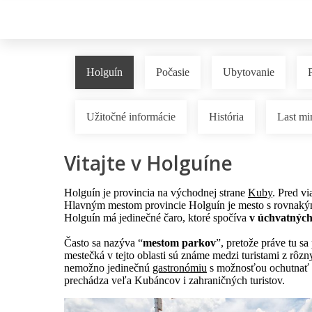
Holguín
Počasie
Ubytovanie
Užitočné informácie
História
Last mi
Vitajte v Holguíne
Holguín je provincia na východnej strane
Kuby
. Pred vi
Hlavným mestom provincie Holguín je mesto s rovnakým
Holguín má jedinečné čaro, ktoré spočíva
v úchvatnýc
Často sa nazýva “
mestom parkov
”, pretože práve tu s
mestečká v tejto oblasti sú známe medzi turistami z rôzn
nemožno jedinečnú
gastronómiu
s možnosťou ochutnať t
prechádza veľa Kubáncov i zahraničných turistov.