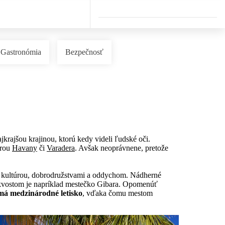
Gastronómia
Bezpečnosť
jkrajšou krajinou, ktorú kedy videli ľudské oči.
érou
Havany
či
Varadera
. Avšak neoprávnene, pretože
a s kultúrou, dobrodružstvami a oddychom. Nádherné
kvostom je napríklad mestečko Gibara. Opomenúť
má medzinárodné letisko
, vďaka čomu mestom