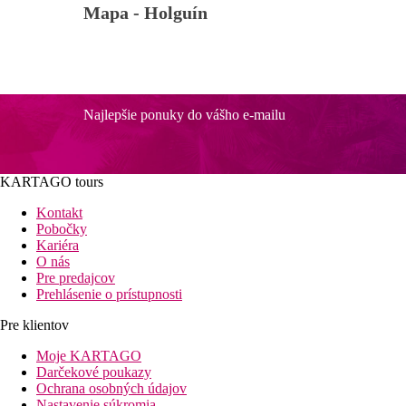
Mapa -
Holguín
Najlepšie ponuky do vášho e-mailu
KARTAGO tours
Kontakt
Pobočky
Kariéra
O nás
Pre predajcov
Prehlásenie o prístupnosti
Pre klientov
Moje KARTAGO
Darčekové poukazy
Ochrana osobných údajov
Nastavenie súkromia