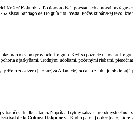
idel Krištof Kolumbus. Po domorodých povstaniach daroval prvý guver
1752 získal Santiago de Holguín titul mesta. Počas kubánskej revolúcie
.
e hlavným mestom provincie Holguín. Keď sa pozriete na mapu Holguí
é pohoria s jaskyňami, úrodnými údoliami, početnými riekami, piesočn
y
, pričom zo severu ju obmýva Atlantický oceán a z juhu ju obklopujú
 v tradičnej hudbe a tanci. Napríklad rytmy salsy sú neodmysliteľnou sú
Festival de la Cultura Holquinera
. K nim patrí aj dobré jedlo, ktor