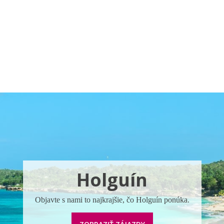
Pobočky
Časté otázky
Destinácie
Služby
Holguín
Objavte s nami to najkrajšie, čo Holguín ponúka.