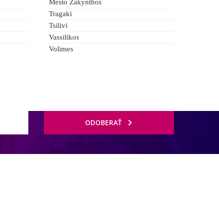
Mesto Zakynthos
Tragaki
Tsilivi
Vassilikos
Volimes
ODOBERAŤ