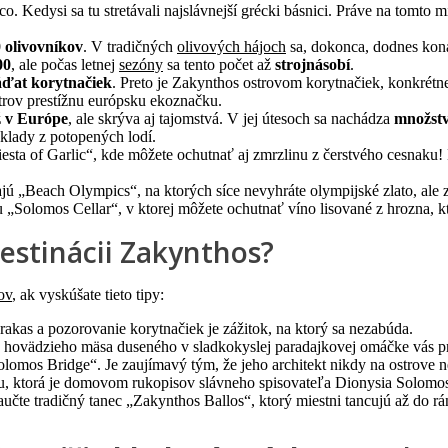
. Kedysi sa tu stretávali najslávnejší grécki básnici. Práve na tomto 
0 olivovníkov
. V tradičných
olivových hájoch
sa, dokonca, dodnes kon
00
, ale počas letnej
sezóny
sa tento počet až
strojnásobí
.
áďat korytnačiek
. Preto je Zakynthos ostrovom korytnačiek, konkrétne
strov prestížnu európsku ekoznačku.
ž v Európe
, ale skrýva aj tajomstvá. V jej útesoch sa nachádza
množstv
poklady z potopených lodí.
esta of Garlic“, kde môžete ochutnať aj zmrzlinu z čerstvého cesnaku! 
ajú „Beach Olympics“, na ktorých síce nevyhráte olympijské zlato, ale za
 „Solomos Cellar“, v ktorej môžete ochutnať víno lisované z hrozna, kto
destinácii Zakynthos?
ov
, ak vyskúšate tieto tipy:
akas a pozorovanie korytnačiek je zážitok, na ktorý sa nezabúda.
 hovädzieho mäsa duseného v sladkokyslej paradajkovej omáčke vás p
olomos Bridge“. Je zaujímavý tým, že jeho architekt nikdy na ostrove n
cu, ktorá je domovom rukopisov slávneho spisovateľa Dionysia Solomo
aučte tradičný tanec „Zakynthos Ballos“, ktorý miestni tancujú až do r