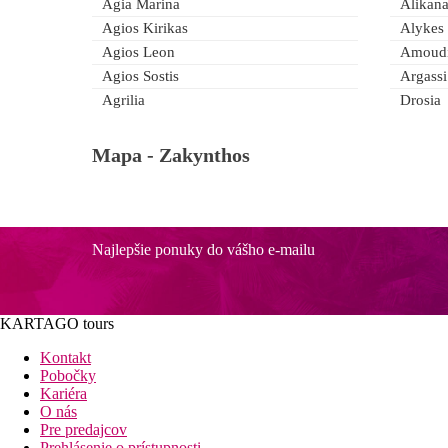
Agia Marina
Alikan
Agios Kirikas
Alykes
Agios Leon
Amoud
Agios Sostis
Argassi
Agrilia
Drosia
Mapa -
Zakynthos
Najlepšie ponuky do vášho e-mailu
KARTAGO tours
Kontakt
Pobočky
Kariéra
O nás
Pre predajcov
Prehlásenie o prístupnosti