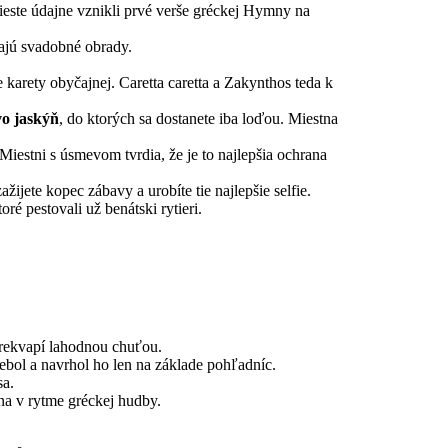
mieste údajne vznikli prvé verše gréckej Hymny na
ajú svadobné obrady.
 karety obyčajnej. Caretta caretta a Zakynthos teda k
o jaskýň
, do ktorých sa dostanete iba loďou. Miestna
Miestni s úsmevom tvrdia, že je to najlepšia ochrana
žijete kopec zábavy a urobíte tie najlepšie selfie.
ré pestovali už benátski rytieri.
rekvapí lahodnou chuťou.
ebol a navrhol ho len na základe pohľadníc.
sa.
ána v rytme gréckej hudby.