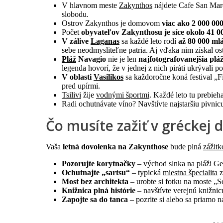
V hlavnom meste
Zakynthos
nájdete Cafe San Marco
slobodu.
Ostrov Zakynthos je domovom
viac ako 2 000 00
Počet
obyvateľov Zakynthosu je síce okolo 41 0
V zálive
Laganas
sa každé leto rodí
až 80 000 ml
sebe neodmysliteľne patria. Aj vďaka nim získal o
Pláž
Navagio
nie je len
najfotografovanejšia plá
legenda hovorí, že v jednej z nich piráti ukrývali 
V oblasti
Vasilikos
sa každoročne koná festival „Fi
pred upírmi.
Tsilivi
žije
vodnými športmi
. Každé leto tu prebieh
Radi ochutnávate víno? Navštívte najstaršiu pivnicu
Čo musíte zažiť v gréckej 
Vaša
letná dovolenka na Zakynthose
bude plná
zážitk
Pozorujte korytnačky
– východ slnka na pláži Ger
Ochutnajte „sartsu“
– typická
miestna špecialita
z
Most bez architekta
– urobte si fotku na moste „S
Knižnica plná histórie
– navštívte verejnú knižni
Zapojte sa do tanca
– pozrite si alebo sa priamo n