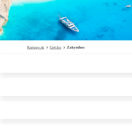
Kartago.sk
Grécko
Zakynthos