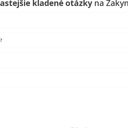
astejšie kladené otázky
na Zaky
s?