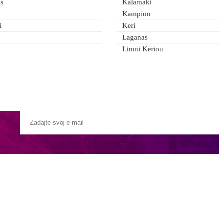
as
Kalamaki
Kampion
i
Keri
Laganas
Limni Keriou