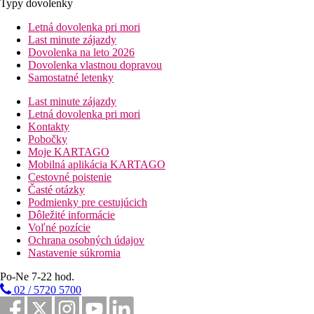
Typy dovolenky
Letná dovolenka pri mori
Last minute zájazdy
Dovolenka na leto 2026
Dovolenka vlastnou dopravou
Samostatné letenky
Last minute zájazdy
Letná dovolenka pri mori
Kontakty
Pobočky
Moje KARTAGO
Mobilná aplikácia KARTAGO
Cestovné poistenie
Časté otázky
Podmienky pre cestujúcich
Dôležité informácie
Voľné pozície
Ochrana osobných údajov
Nastavenie súkromia
Po-Ne 7-22 hod.
02 / 5720 5700