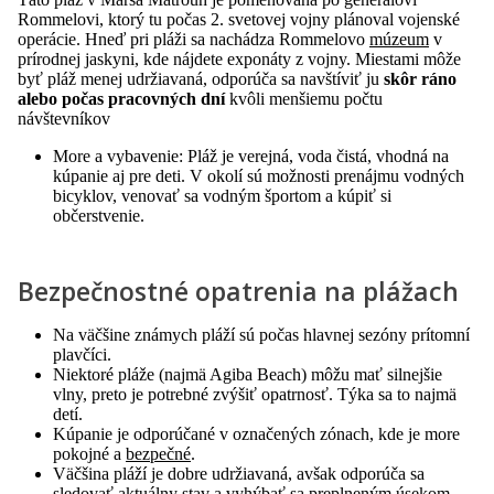
Rommelovi, ktorý tu počas 2. svetovej vojny plánoval vojenské
operácie. Hneď pri pláži sa nachádza Rommelovo
múzeum
v
prírodnej jaskyni, kde nájdete exponáty z vojny. Miestami môže
byť pláž menej udržiavaná, odporúča sa navštíviť ju
skôr ráno
alebo počas pracovných dní
kvôli menšiemu počtu
návštevníkov
More a vybavenie: Pláž je verejná, voda čistá, vhodná na
kúpanie aj pre deti. V okolí sú možnosti prenájmu vodných
bicyklov, venovať sa vodným športom a kúpiť si
občerstvenie.
Bezpečnostné opatrenia na plážach
Na väčšine známych pláží sú počas hlavnej sezóny prítomní
plavčíci.
Niektoré pláže (najmä Agiba Beach) môžu mať silnejšie
vlny, preto je potrebné zvýšiť opatrnosť. Týka sa to najmä
detí.
Kúpanie je odporúčané v označených zónach, kde je more
pokojné a
bezpečné
.
Väčšina pláží je dobre udržiavaná, avšak odporúča sa
sledovať aktuálny stav a vyhýbať sa preplneným úsekom.