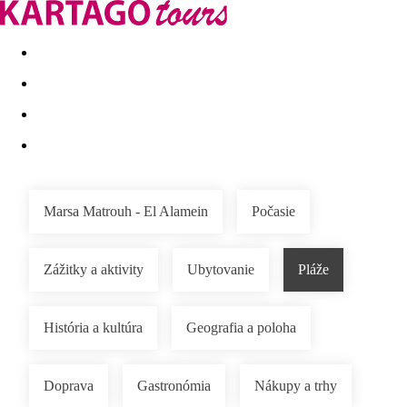
Last minute
Dovolenkové kluby
First minute - Leto 2026
Marsa Matrouh - El Alamein
Počasie
Zážitky a aktivity
Ubytovanie
Pláže
História a kultúra
Geografia a poloha
Doprava
Gastronómia
Nákupy a trhy