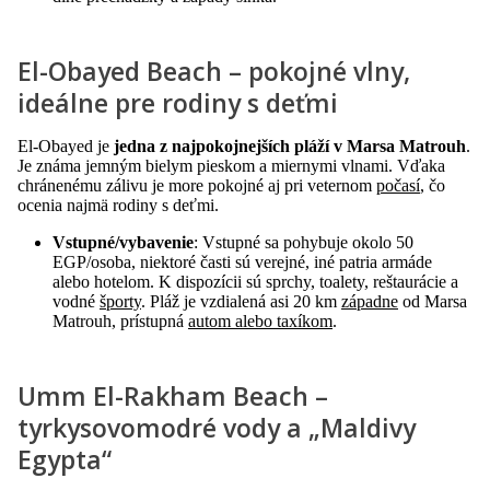
El-Obayed Beach – pokojné vlny,
ideálne pre rodiny s deťmi
El-Obayed je
jedna z najpokojnejších pláží v Marsa Matrouh
.
Je známa jemným bielym pieskom a miernymi vlnami. Vďaka
chránenému zálivu je more pokojné aj pri veternom
počasí
, čo
ocenia najmä rodiny s deťmi.
Vstupné/vybavenie
: Vstupné sa pohybuje okolo 50
EGP/osoba, niektoré časti sú verejné, iné patria armáde
alebo hotelom. K dispozícii sú sprchy, toalety, reštaurácie a
vodné
športy
. Pláž je vzdialená asi 20 km
západne
od Marsa
Matrouh, prístupná
autom alebo taxíkom
.
Umm El-Rakham Beach –
tyrkysovomodré vody a „Maldivy
Egypta“