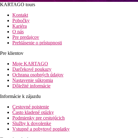
KARTAGO tours
Kontakt
Pobočky
Kariéra
O nás
Pre predajcov
Prehlásenie o prístupnosti
Pre klientov
Moje KARTAGO
Darčekové poukazy
Ochrana osobných údajov
Nastavenie súkromia
Dôležité informácie
Informácie k zájazdu
Cestovné poistenie
Často kladené otázky
Podmienky pre cestujúcich
Služby k dovolenke
Vstupné a pobytové poplatky