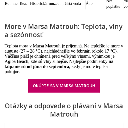
Bez
Mú
Rommel Beach
Historická, múzeum, čistá voda
Áno
poplatku
vo
More v Marsa Matrouh: Teplota, vlny
a sezónnosť
Teplota mora
v Marsa Matrouh je príjemná. Najteplejšie je more v
auguste (27 – 28 °C), najchladnejšie vo februári (okolo 17 °C).
Väčšina pláží je chránená pred veľkými vlnami, výnimkou je
Agiba Beach, kde sú vlny silnejšie. Najlepšie podmienky
na
kúpanie sú od júna do septembra
, kedy je more teplé a
pokojné.
OKÚPTE SA V MARSA MATROUH
Otázky a odpovede o plávaní v Marsa
Matrouh