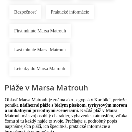
Bezpečnosť
Praktické informácie
First minute Marsa Matrouh
Last minute Marsa Matrouh
Letenky do Marsa Matrouh
Pláže v Marsa Matrouh
Oblasť
Marsa Matrouh
je známa ako „egyptský Karibik“, pretože
ponúka
nádherné pláže s bielym pieskom, tyrkysovým morom
a unikátnymi prírodnými scenériami
. Každá pláž v Marsa
Matrouh má svoj osobitý charakter, vybavenie a atmosféru, vďaka
čomu si tu každý nájde to svoje. Prečítajte si podrobný popis
najznámejších pláží, ich špecifiká, praktické informácie a
bezpečnostné odporúčania.