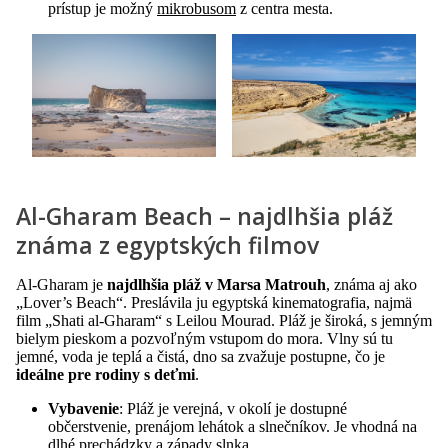
prístup je možný
mikrobusom
z centra mesta.
Al-Gharam Beach – najdlhšia pláž
známa z egyptských filmov
Al-Gharam je
najdlhšia pláž v Marsa Matrouh
, známa aj ako
„Lover’s Beach“. Preslávila ju egyptská kinematografia, najmä
film „Shati al-Gharam“ s Leilou Mourad. Pláž je široká, s jemným
bielym pieskom a pozvoľným vstupom do mora. Vlny sú tu
jemné, voda je teplá a čistá, dno sa zvažuje postupne, čo je
ideálne pre rodiny s deťmi
.
Vybavenie
: Pláž je verejná, v okolí je dostupné
občerstvenie, prenájom lehátok a slnečníkov. Je vhodná na
dlhé prechádzky a západy slnka.