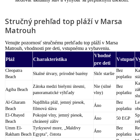
Stručný prehľad top pláží v Marsa
Matrouh
Venujte pozornosť stručnému prehľadu top pláží v Marsa
Matrouh, vhodnosti pre deti, vstupnému a vybaveniu.
Vhodné
Pláž
Charakteristika
Vstupné
V
pre deti
Cleopatra
Bez
Ka
Skalné útvary, prírodné bazény
Skôr staršie
Beach
poplatku
st
Ka
Zátoka medzi bielymi útesmi,
Nie (silné
Bez
Agiba Beach
zá
panoramatické výhľady
vlny)
poplatku
sl
Al-Gharam
Najdlhšia pláž, jemný piesok,
Bez
Le
Áno
Beach
filmová sláva
poplatku
ob
El-Obayed
Pokojné vlny, jemný piesok,
Sp
Áno
50 EGP
Beach
chránený záliv
re
Umm El-
Tyrkysové more, „Maldivy
Bez
Re
Áno
Rakham Beach
Egypta“, čistota
poplatku
ka