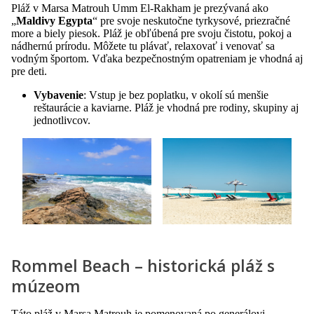
Pláž v Marsa Matrouh Umm El-Rakham je prezývaná ako
„
Maldivy Egypta
“ pre svoje neskutočne tyrkysové, priezračné
more a biely piesok. Pláž je obľúbená pre svoju čistotu, pokoj a
nádhernú prírodu. Môžete tu plávať, relaxovať i venovať sa
vodným športom. Vďaka bezpečnostným opatreniam je vhodná aj
pre deti.
Vybavenie
: Vstup je bez poplatku, v okolí sú menšie
reštaurácie a kaviarne. Pláž je vhodná pre rodiny, skupiny aj
jednotlivcov.
Rommel Beach – historická pláž s
múzeom
Táto pláž v Marsa Matrouh je pomenovaná po generálovi