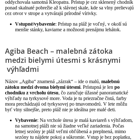
oddychovala samotná Kleopatra. Prístup je cez sklenený chodník
ponad skalnaté pobrežie až k slávnej skale, kde sa vlny prelievajú
cez otvor v strope a vytvárajú prírodné vírivky.
Vstupné/vybavenie
: Prístup na pláž je voľný, v okolí sú
menšie stánky, kaviarne a možnosti prenájmu lehátok.
Agiba Beach – malebná zátoka
medzi bielymi útesmi s krásnymi
výhľadmi
Názov „Agiba“ znamená „zázrak“ – ide o malú,
malebnú
zátoku medzi dvoma bielymi útesmi
. Prístupná je len
po
chodníku z vrcholu útesu
, čo zaručuje úžasné panoramatické
výhľady na tyrkysové more. Voda je tu priezračne čistá, farby
mora prechádzajú od tyrkysovej po tmavomodrú. V lete môžu
byť vlny silnejšie, preto pláž nie je ideálna pre malé deti.
Vybavenie
: Na vrchole útesu je malá kaviareň s výhľadom,
na samotnej pláži nie sú žiadne veľké zariadenia. Počas
letnej sezóny je pláž veľmi obľúbená a preplnená, mimo
sezóny tu nájdete pokoj a súkromie. Vstup je bez poplatku,