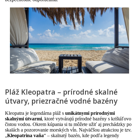
Pláž Kleopatra – prírodné skalné
útvary, priezračné vodné bazény
Kleopatra je legendárna pláž s
unikátnymi prírodnými
skalnými útvarmi
, ktoré vytvárajú prírodné bazény s krištáľovo
čistou vodou. Okrem kúpania si tu môžete užiť aj prechádzky po
skalách a pozorovanie morských vĺn. Najväčšou atrakciou je tzv.
„
Kleopatrina vaňa
“ – skalnatý bazén, kde podľa legendy