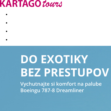
Last minute
Dovolenkové kluby
First minute - Leto 2026