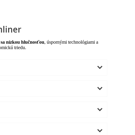
mliner
e sa nízkou hlučnosťou
, úspornými technológiami a
omickú triedu.