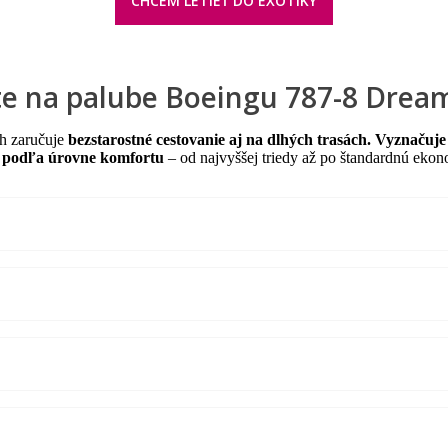
CHCEM LETIEŤ DO EXOTIKY
te na palube Boeingu 787-8 Drea
ch zaručuje
bezstarostné cestovanie aj na dlhých trasách. Vyznačuj
 podľa úrovne komfortu
– od najvyššej triedy až po štandardnú ekon