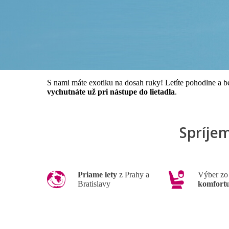
S nami máte exotiku na dosah ruky! Letíte pohodlne a 
vychutnáte už pri nástupe do lietadla
.
Spríje
Priame lety
z Prahy a
Výber z
Bratislavy
komfort