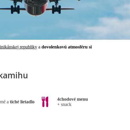
nikánskej republiky
a
dovolenkovú atmosféru si
okamihu
4chodové menu
rné a
tiché lietadlo
+ snack