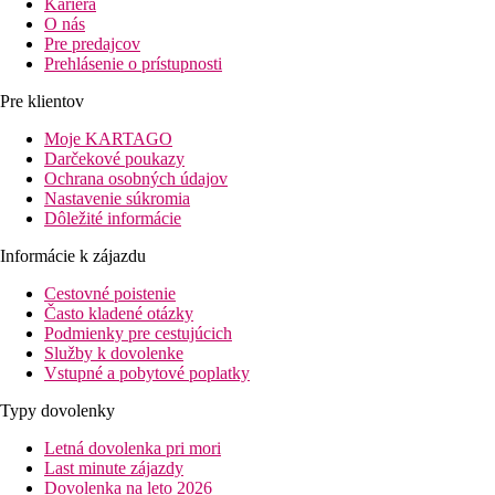
Kariéra
O nás
Pre predajcov
Prehlásenie o prístupnosti
Pre klientov
Moje KARTAGO
Darčekové poukazy
Ochrana osobných údajov
Nastavenie súkromia
Dôležité informácie
Informácie k zájazdu
Cestovné poistenie
Často kladené otázky
Podmienky pre cestujúcich
Služby k dovolenke
Vstupné a pobytové poplatky
Typy dovolenky
Letná dovolenka pri mori
Last minute zájazdy
Dovolenka na leto 2026