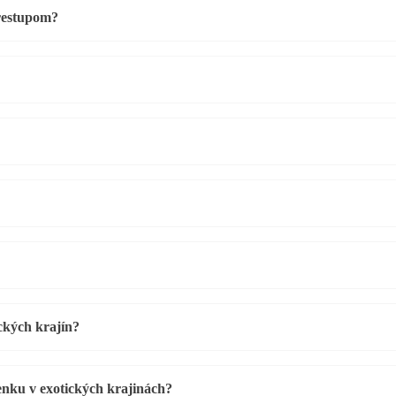
prestupom?
ckých krajín?
enku v exotických krajinách?