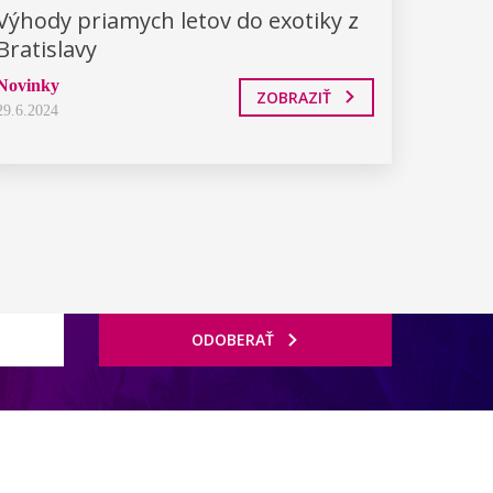
Výhody priamych letov do exotiky z
Bratislavy
Novinky
ZOBRAZIŤ
29.6.2024
ODOBERAŤ