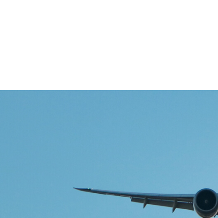
Pobočky
Časté otázky
Destinácie
Služby