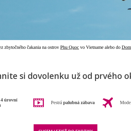
bez zbytočného čakania na ostrov
Phu Quoc
vo Vietname alebo do
Domi
mnite si dovolenku už od prvého 
o
4 úrovní
Pestrá
palubná zábava
Mode
u