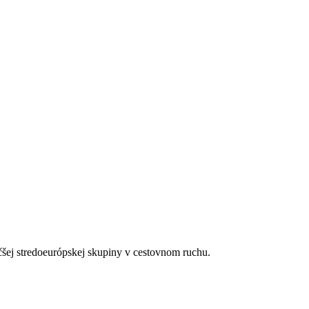
bu)
0.00–23.00 hod.)
jú okruhliaky a neskôr kamenité dno) cca 50 m, oddelená pobrežnou k
kacie kabínky.
etlenie a vybavenie za poplatok), stolný tenis.
čšej stredoeurópskej skupiny v cestovnom ruchu.
 a klub.