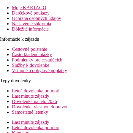
Vybavenie
Moje KARTAGO
Darčekové poukazy
Vstupná hala s recepciou a zmenárňou, 4 reštaurácie (hlavná, à 
Ochrana osobných údajov
lehátka, slnečníky, podložky a osušky zdarma, výmena osušiek z
Nastavenie súkromia
Dôležité informácie
Izby
Informácie k zájazdu
Dvojlôžková izba:
kúpeľňa/WC (vaňa, sušič vlasov), individuálna
Cestovné poistenie
Ostatné typy izieb
(pokiaľ nie je uvedené inak, majú izby vyšš
Často kladené otázky
Podmienky pre cestujúcich
Rodinná izba:
priestrannejšia (len na sezónu 2024)
Služby k dovolenke
Dvojlôžková izba, priestranná:
1 priestrannejšia spálňa.
Vstupné a pobytové poplatky
Rodinná izba, 2 spálne:
2 oddelené spálne.
Rodinná izba, 3 spálne:
3 oddelené spálne.
Typy dovolenky
4 izby plne prispôsobené pre handicapovaných klientov.
Letná dovolenka pri mori
Last minute zájazdy
Zábava
Dovolenka na leto 2026
Dovolenka vlastnou dopravou
Animačné programy a diskotéka v hoteli.
Samostatné letenky
Stravovanie
Last minute zájazdy
Letná dovolenka pri mori
All inclusive
Kontakty