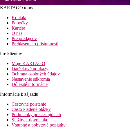
KARTAGO tours
Kontakt
Pobočky
Kariéra
O nás
Pre predajcov
Prehlásenie o prístupnosti
Pre klientov
Moje KARTAGO
Darčekové poukazy
Ochrana osobných údajov
Nastavenie súkromia
Dôležité informácie
Informácie k zájazdu
Cestovné poistenie
Často kladené otázky
Podmienky pre cestujúcich
Služby k dovolenke
Vstupné a pobytové poplatky