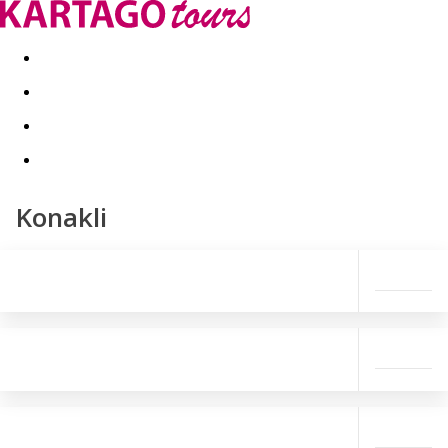
Last minute
Dovolenkové kluby
First minute - Leto 2026
Konakli