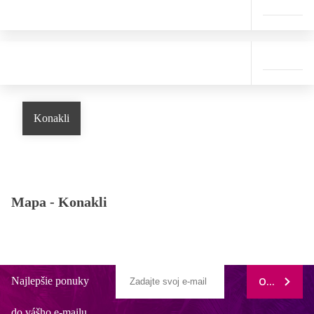
Konakli
Mapa -
Konakli
Najlepšie ponuky
ODOBERAŤ
do vášho e-mailu