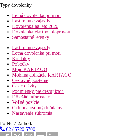
Typy dovolenky
Letná dovolenka pri mori
Last minute zájazdy
Dovolenka na leto 2026
Dovolenka vlastnou dopravou
Samostatné letenky
Last minute zájazdy
Letná dovolenka pri mori
Kontakty
Pobočky
Moje KARTAGO
Mobilná aplikácia KARTAGO
Cestovné poistenie
Časté otázky
Podmienky pre cestujúcich
Dôležité informácie
Voľné pozície
Ochrana osobných údajov
Nastavenie súkromia
Po-Ne 7-22 hod.
02 / 5720 5700