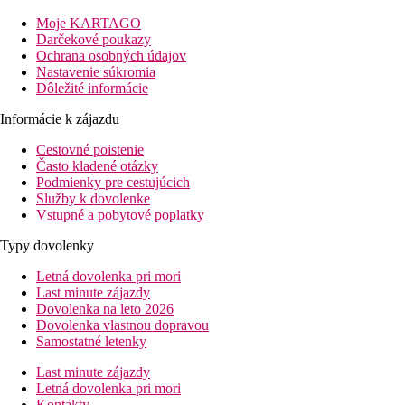
ubytovanie. Leží v dochádzkové vzdialenosti od všetkých
historických pamätihodností Alanye av okolí hotela sa nachádza
Moje KARTAGO
nespočetné množstvo reštaurácií, barov a obchodov. Hotel
Darčekové poukazy
odporúčame všetkým klientom, ktorí chcú byť v centre diania a
Ochrana osobných údajov
zároveň pri krásnej pláži.
Nastavenie súkromia
Dôležité informácie
Vzdialenosť
pláže: pri pláži
Informácie k zájazdu
letisko: 125 km Antalya
Cestovné poistenie
centrá: 0.8 km Alanya
Často kladené otázky
nákupných možností: 0 mv okolí hotela
Podmienky pre cestujúcich
Popis izby
Služby k dovolenke
Vstupné a pobytové poplatky
Dvojlôžková izba
Typy dovolenky
individuálne ovládaná klimatizácia
TV so satelitným príjmom
Letná dovolenka pri mori
telefón
Last minute zájazdy
minibar (za poplatok)
Dovolenka na leto 2026
trezor (za poplatok)
Dovolenka vlastnou dopravou
kúpeľňa/WC (sušič vlasov)
Samostatné letenky
balkón
Last minute zájazdy
Popis hotelu
Letná dovolenka pri mori
vstupná hala s recepciou
Kontakty