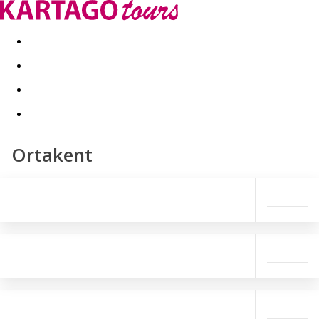
Last minute
Dovolenkové kluby
First minute - Leto 2026
Ortakent