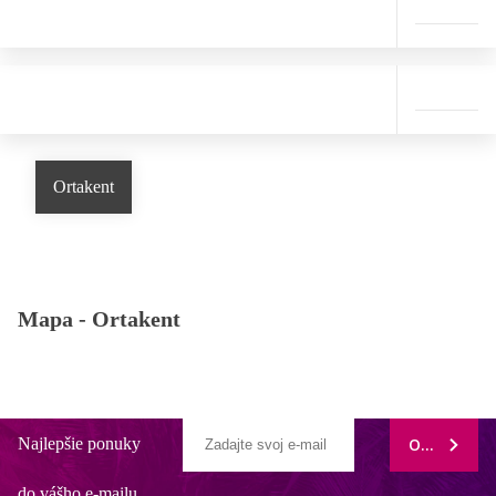
Ortakent
Mapa -
Ortakent
Najlepšie ponuky
ODOBERAŤ
do vášho e-mailu