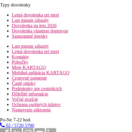
Typy dovolenky
Letná dovolenka pri mori
Last minute zájazdy
Dovolenka na leto 2026
Dovolenka vlastnou dopravou
Samostatné letenky
Last minute zájazdy
Letná dovolenka pri mori
Kontakty
Pobočky
Moje KARTAGO
Mobilná aplikácia KARTAGO
Cestovné poistenie
Časté otázky
Podmienky pre cestujúcich
Dôležité informácie
Voľné pozície
Ochrana osobných údajov
Nastavenie súkromia
Po-Ne 7-22 hod.
02 / 5720 5700