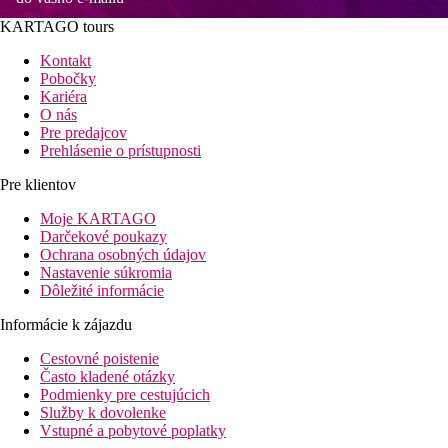
KARTAGO tours
Kontakt
Pobočky
Kariéra
O nás
Pre predajcov
Prehlásenie o prístupnosti
Pre klientov
Moje KARTAGO
Darčekové poukazy
Ochrana osobných údajov
Nastavenie súkromia
Dôležité informácie
Informácie k zájazdu
Cestovné poistenie
Často kladené otázky
Podmienky pre cestujúcich
Služby k dovolenke
Vstupné a pobytové poplatky