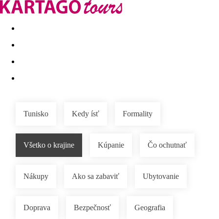
Last minute
Dovolenkové kluby
First minute - Leto 2026
Tunisko
Kedy ísť
Formality
Všetko o krajine
Kúpanie
Čo ochutnať
Nákupy
Ako sa zabaviť
Ubytovanie
Doprava
Bezpečnosť
Geografia