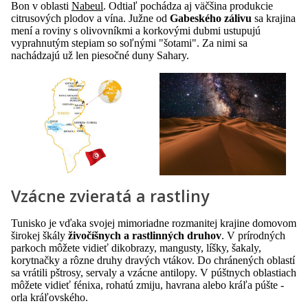
Bon v oblasti
Nabeul
. Odtiaľ pochádza aj väčšina produkcie
citrusových plodov a vína. Južne od
Gabeského zálivu
sa krajina
mení a roviny s olivovníkmi a korkovými dubmi ustupujú
vyprahnutým stepiam so soľnými "šotami". Za nimi sa
nachádzajú už len piesočné duny Sahary.
Vzácne zvieratá a rastliny
Tunisko je vďaka svojej mimoriadne rozmanitej krajine domovom
širokej škály
živočíšnych a rastlinných druhov
. V prírodných
parkoch môžete vidieť dikobrazy, mangusty, líšky, šakaly,
korytnačky a rôzne druhy dravých vtákov. Do chránených oblastí
sa vrátili pštrosy, servaly a vzácne antilopy. V púštnych oblastiach
môžete vidieť fénixa, rohatú zmiju, havrana alebo kráľa púšte -
orla kráľovského.