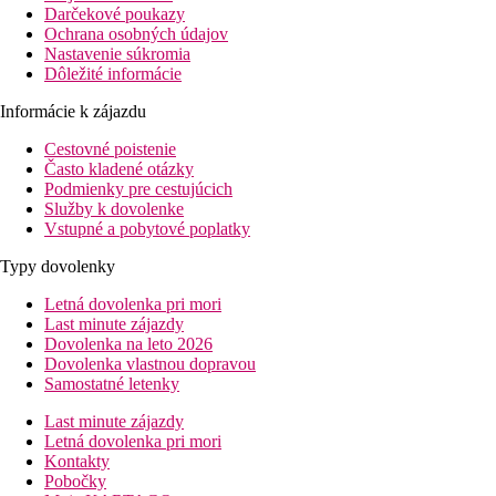
Darčekové poukazy
Ochrana osobných údajov
Nastavenie súkromia
Dôležité informácie
Informácie k zájazdu
Cestovné poistenie
Často kladené otázky
Podmienky pre cestujúcich
Služby k dovolenke
Vstupné a pobytové poplatky
Typy dovolenky
Letná dovolenka pri mori
Last minute zájazdy
Dovolenka na leto 2026
Dovolenka vlastnou dopravou
Samostatné letenky
Last minute zájazdy
Letná dovolenka pri mori
Kontakty
Pobočky