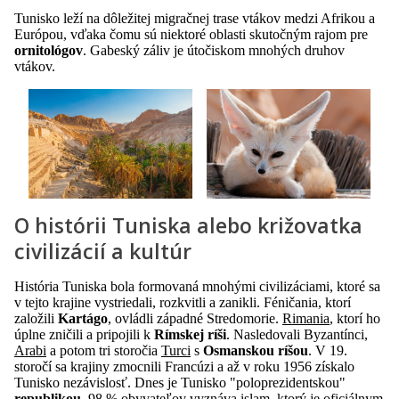
Tunisko leží na dôležitej migračnej trase vtákov medzi Afrikou a
Európou, vďaka čomu sú niektoré oblasti skutočným rajom pre
ornitológov
. Gabeský záliv je útočiskom mnohých druhov
vtákov.
O histórii Tuniska alebo križovatka
civilizácií a kultúr
História Tuniska bola formovaná mnohými civilizáciami, ktoré sa
v tejto krajine vystriedali, rozkvitli a zanikli. Féničania, ktorí
založili
Kartágo
, ovládli západné Stredomorie.
Rimania
, ktorí ho
úplne zničili a pripojili k
Rímskej ríši
. Nasledovali Byzantínci,
Arabi
a potom tri storočia
Turci
s
Osmanskou ríšou
. V 19.
storočí sa krajiny zmocnili Francúzi a až v roku 1956 získalo
Tunisko nezávislosť. Dnes je Tunisko "poloprezidentskou"
republikou
. 98 % obyvateľov vyznáva islam, ktorý je oficiálnym