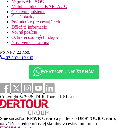
Moje KARTAGO
Mobilná aplikácia KARTAGO
Cestovné poistenie
Časté otázky
Podmienky pre cestujúcich
Dôležité informácie
Voľné pozície
Ochrana osobných údajov
Nastavenie súkromia
Po-Ne 7-22 hod.
02 / 5720 5700
WHATSAPP - NAPÍŠTE NÁM
Copyright © 2026, DER Touristik SK a.s.
Sme súčasťou
REWE Group
a jej divízie
DERTOUR Group
,
najväčšej stredoeurópskej skupiny v cestovnom ruchu.