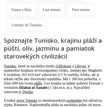
Fauna a flóra
Last minute
First minute
Letenky do Tuniska
Spoznajte Tunisko, krajinu pláží a
púští, olív, jazmínu a pamiatok
starovekých civilizácií
Tunisko
, ktoré sa nachádza medzi
Alžírskom
a
Líbyou
, je
najmenšou krajinou severozápadnej Afriky, známej ako Maghreb.
S rozlohou 163 610 km² zaberá len 0,5 % rozlohy Afriky, ale je
trikrát väčšie ako Slovenská republika. Má 1 300 km pobrežia, z
čoho 600 km tvoria
pláže
. Cez krajinu sa tiahne pohorie Dorsale s
vrcholom
Džabal aš-Šanabi
(1 544 m n. m.). Najväčším
ostrovom je
Djerba
.
Úrodný
sever Tuniska
so stredomorským
podnebím
bol súčasťou
sýpky Rimanov. Najúrodnejšia pôda sa nachádza južne od mysu