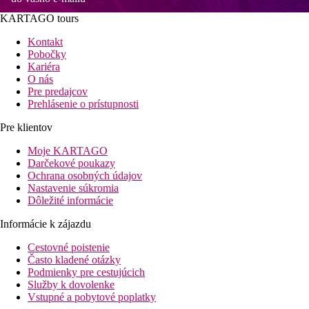
KARTAGO tours
Kontakt
Pobočky
Kariéra
O nás
Pre predajcov
Prehlásenie o prístupnosti
Pre klientov
Moje KARTAGO
Darčekové poukazy
Ochrana osobných údajov
Nastavenie súkromia
Dôležité informácie
Informácie k zájazdu
Cestovné poistenie
Často kladené otázky
Podmienky pre cestujúcich
Služby k dovolenke
Vstupné a pobytové poplatky