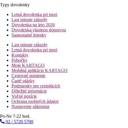
Typy dovolenky
Letná dovolenka pri mori
Last minute zájazdy
Dovolenka na leto 2026
Dovolenka vlastnou dopravou
Samostatné letenky
Last minute zájazdy
Letná dovolenka pri mori
Kontakty
Pobočky
Moje KARTAGO
Mobilná aplikácia KARTAGO
Cestovné poistenie
Časté otázky
Podmienky pre cestujúcich
Dôležité informácie
Voľné pozície
Ochrana osobných údajov
Nastavenie súkromia
Po-Ne 7-22 hod.
02 / 5720 5700