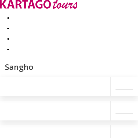
Last minute
Dovolenkové kluby
First minute - Leto 2026
Sangho