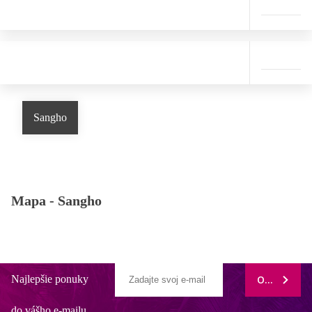
Sangho
Mapa -
Sangho
Najlepšie ponuky
ODOBERAŤ
do vášho e-mailu