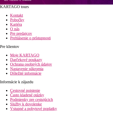
KARTAGO tours
Kontakt
Pobočky
Kariéra
O nás
Pre predajcov
Prehlásenie o prístupnosti
Pre klientov
Moje KARTAGO
Darčekové poukazy
Ochrana osobných údajov
Nastavenie súkromia
Dôležité informácie
Informácie k zájazdu
Cestovné poistenie
Často kladené otázky
Podmienky pre cestujúcich
Služby k dovolenke
Vstupné a pobytové poplatky