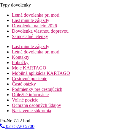
Typy dovolenky
Letná dovolenka pri mori
Last minute zájazdy
Dovolenka na leto 2026
Dovolenka vlastnou dopravou
Samostatné letenky
Last minute zájazdy
Letná dovolenka pri mori
Kontakty
Pobočky
Moje KARTAGO
Mobilná aplikácia KARTAGO
Cestovné poistenie
Časté otázky
Podmienky pre cestujúcich
Dôležité informácie
Voľné pozície
Ochrana osobných údajov
Nastavenie súkromia
Po-Ne 7-22 hod.
02 / 5720 5700