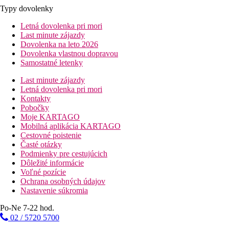
Typy dovolenky
Letná dovolenka pri mori
Last minute zájazdy
Dovolenka na leto 2026
Dovolenka vlastnou dopravou
Samostatné letenky
Last minute zájazdy
Letná dovolenka pri mori
Kontakty
Pobočky
Moje KARTAGO
Mobilná aplikácia KARTAGO
Cestovné poistenie
Časté otázky
Podmienky pre cestujúcich
Dôležité informácie
Voľné pozície
Ochrana osobných údajov
Nastavenie súkromia
Po-Ne 7-22 hod.
02 / 5720 5700