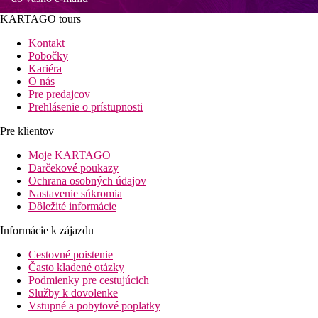
KARTAGO tours
Kontakt
Pobočky
Kariéra
O nás
Pre predajcov
Prehlásenie o prístupnosti
Pre klientov
Moje KARTAGO
Darčekové poukazy
Ochrana osobných údajov
Nastavenie súkromia
Dôležité informácie
Informácie k zájazdu
Cestovné poistenie
Často kladené otázky
Podmienky pre cestujúcich
Služby k dovolenke
Vstupné a pobytové poplatky