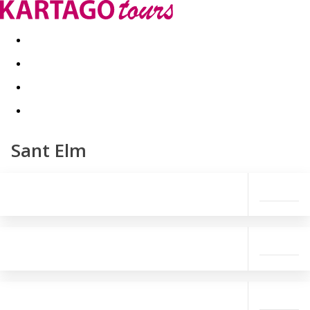
Last minute
Dovolenkové kluby
First minute - Leto 2026
Sant Elm