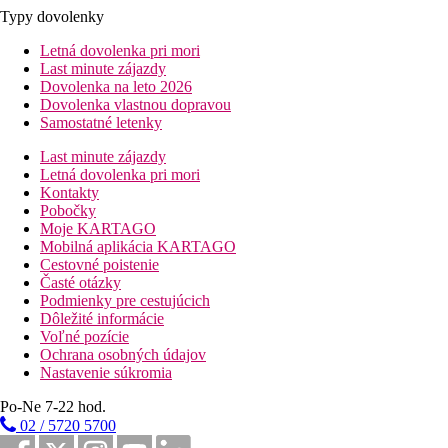
Typy dovolenky
Letná dovolenka pri mori
Last minute zájazdy
Dovolenka na leto 2026
Dovolenka vlastnou dopravou
Samostatné letenky
Last minute zájazdy
Letná dovolenka pri mori
Kontakty
Pobočky
Moje KARTAGO
Mobilná aplikácia KARTAGO
Cestovné poistenie
Časté otázky
Podmienky pre cestujúcich
Dôležité informácie
Voľné pozície
Ochrana osobných údajov
Nastavenie súkromia
Po-Ne 7-22 hod.
02 / 5720 5700