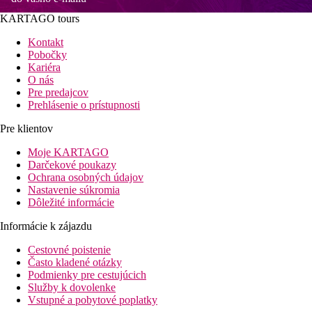
KARTAGO tours
Kontakt
Pobočky
Kariéra
O nás
Pre predajcov
Prehlásenie o prístupnosti
Pre klientov
Moje KARTAGO
Darčekové poukazy
Ochrana osobných údajov
Nastavenie súkromia
Dôležité informácie
Informácie k zájazdu
Cestovné poistenie
Často kladené otázky
Podmienky pre cestujúcich
Služby k dovolenke
Vstupné a pobytové poplatky