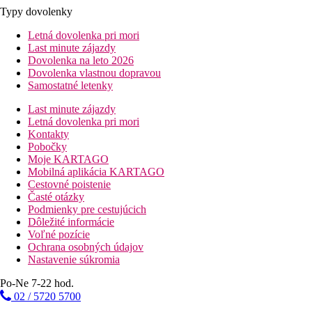
Typy dovolenky
Letná dovolenka pri mori
Last minute zájazdy
Dovolenka na leto 2026
Dovolenka vlastnou dopravou
Samostatné letenky
Last minute zájazdy
Letná dovolenka pri mori
Kontakty
Pobočky
Moje KARTAGO
Mobilná aplikácia KARTAGO
Cestovné poistenie
Časté otázky
Podmienky pre cestujúcich
Dôležité informácie
Voľné pozície
Ochrana osobných údajov
Nastavenie súkromia
Po-Ne 7-22 hod.
02 / 5720 5700