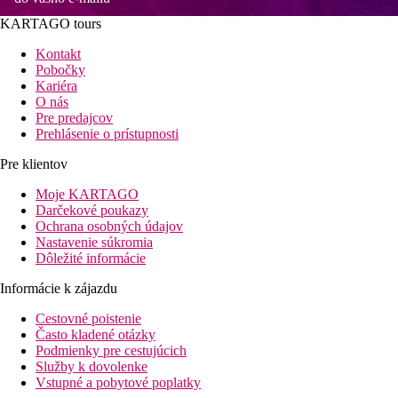
KARTAGO tours
Kontakt
Pobočky
Kariéra
O nás
Pre predajcov
Prehlásenie o prístupnosti
Pre klientov
Moje KARTAGO
Darčekové poukazy
Ochrana osobných údajov
Nastavenie súkromia
Dôležité informácie
Informácie k zájazdu
Cestovné poistenie
Často kladené otázky
Podmienky pre cestujúcich
Služby k dovolenke
Vstupné a pobytové poplatky