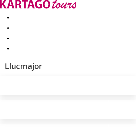
Last minute
Dovolenkové kluby
First minute - Leto 2026
Llucmajor