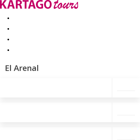
Last minute
Dovolenkové kluby
First minute - Leto 2026
El Arenal