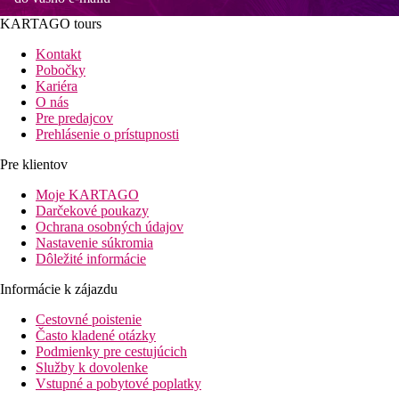
KARTAGO tours
Kontakt
Pobočky
Kariéra
O nás
Pre predajcov
Prehlásenie o prístupnosti
Pre klientov
Moje KARTAGO
Darčekové poukazy
Ochrana osobných údajov
Nastavenie súkromia
Dôležité informácie
Informácie k zájazdu
Cestovné poistenie
Často kladené otázky
Podmienky pre cestujúcich
Služby k dovolenke
Vstupné a pobytové poplatky