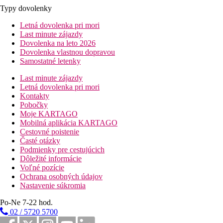
Typy dovolenky
Letná dovolenka pri mori
Last minute zájazdy
Dovolenka na leto 2026
Dovolenka vlastnou dopravou
Samostatné letenky
Last minute zájazdy
Letná dovolenka pri mori
Kontakty
Pobočky
Moje KARTAGO
Mobilná aplikácia KARTAGO
Cestovné poistenie
Časté otázky
Podmienky pre cestujúcich
Dôležité informácie
Voľné pozície
Ochrana osobných údajov
Nastavenie súkromia
Po-Ne 7-22 hod.
02 / 5720 5700