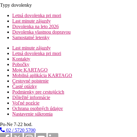
Typy dovolenky
Letná dovolenka pri mori
Last minute zájazdy
Dovolenka na leto 2026
Dovolenka vlastnou dopravou
Samostatné letenky
Last minute zájazdy
Letná dovolenka pri mori
Kontakty
Pobočky
Moje KARTAGO
Mobilná aplikácia KARTAGO
Cestovné poistenie
Časté otázky
Podmienky pre cestujúcich
Dôležité informácie
Voľné pozície
Ochrana osobných údajov
Nastavenie súkromia
Po-Ne 7-22 hod.
02 / 5720 5700