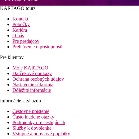
KARTAGO tours
Kontakt
Pobočky
Kariéra
O nás
Pre predajcov
Prehlásenie o prístupnosti
Pre klientov
Moje KARTAGO
Darčekové poukazy
Ochrana osobných údajov
Nastavenie súkromia
Dôležité informácie
Informácie k zájazdu
Cestovné poistenie
Často kladené otázky
Podmienky pre cestujúcich
Služby k dovolenke
Vstupné a pobytové poplatky