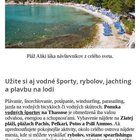
Pláž Aliki láka návštevníkov z celého sveta.
Užite si aj vodné športy, rybolov, jachting
a plavbu na lodi
Plávanie, šnorchlovanie, potápanie, windsurfing, parasailing,
jazda na vodných bicykloch či vodných skútroch.
Ponuka
vodných športov
na Thassose
je obmedzená iba vašou
odvahou, energiou a schopnosťami. Vybavenie nájdete na
Zlatej
pláži, plážach Pachis, Pefkari, Potos a Psili Ammos
. Ak
uprednostňujete pokojnejšie aktivity, okolo celého ostrova nájdete
miesta, kde si môžete vyskúšať
rybolov, vrátane spearfishingu