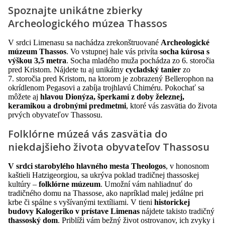
Spoznajte unikátne zbierky
Archeologického múzea Thassos
V srdci Limenasu sa nachádza zrekonštruované
Archeologické
múzeum Thassos
. Vo vstupnej hale vás privíta
socha kúrosa s
výškou 3,5 metra
. Socha mladého muža pochádza zo 6. storočia
pred Kristom. Nájdete tu aj unikátny
cycladský tanier
zo
7. storočia pred Kristom, na ktorom je zobrazený Bellerophon na
okrídlenom Pegasovi a zabíja trojhlavú Chiméru. Pokochať sa
môžete aj
hlavou Dionýza, šperkami z doby železnej,
keramikou a drobnými predmetmi
, ktoré vás zasvätia do života
prvých obyvateľov Thassosu.
Folklórne múzeá vás zasvätia do
niekdajšieho života obyvateľov Thassosu
V srdci starobylého hlavného mesta Theologos
, v honosnom
kaštieli Hatzigeorgiou, sa ukrýva poklad tradičnej thassoskej
kultúry –
folklórne múzeum
. Umožní vám nahliadnuť do
tradičného domu na Thassose, ako napríklad malej jedálne pri
krbe či spálne s vyšívanými textíliami. V tieni
historickej
budovy Kalogeriko v prístave Limenas
nájdete takisto tradičný
thassoský dom
. Priblíži vám bežný život ostrovanov, ich zvyky i