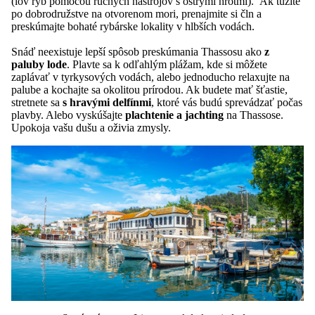
(lov rýb pomocou ručných nástrojov s ostrými hrotmi). Ak túžite
po dobrodružstve na otvorenom mori, prenajmite si čln a
preskúmajte bohaté rybárske lokality v hlbších vodách.
Snáď neexistuje lepší spôsob preskúmania Thassosu ako
z
paluby lode
. Plavte sa k odľahlým plážam, kde si môžete
zaplávať v tyrkysových vodách, alebo jednoducho relaxujte na
palube a kochajte sa okolitou prírodou. Ak budete mať šťastie,
stretnete sa
s hravými delfínmi
, ktoré vás budú sprevádzať počas
plavby. Alebo vyskúšajte
plachtenie a jachting
na Thassose.
Upokoja vašu dušu a oživia zmysly.