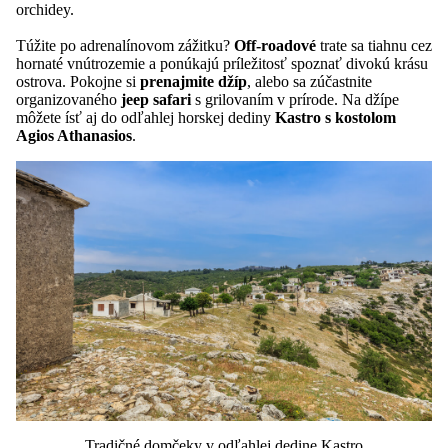
orchidey.
Túžite po adrenalínovom zážitku?
Off-roadové
trate sa tiahnu cez
hornaté vnútrozemie a ponúkajú príležitosť spoznať divokú krásu
ostrova. Pokojne si
prenajmite džíp
, alebo sa zúčastnite
organizovaného
jeep safari
s grilovaním v prírode. Na džípe
môžete ísť aj do odľahlej horskej dediny
Kastro s kostolom
Agios Athanasios
.
Tradičné domčeky v odľahlej dedine Kastro