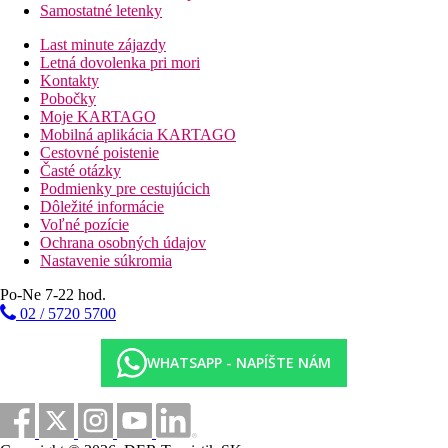
Samostatné letenky
Last minute zájazdy
Letná dovolenka pri mori
Kontakty
Pobočky
Moje KARTAGO
Mobilná aplikácia KARTAGO
Cestovné poistenie
Časté otázky
Podmienky pre cestujúcich
Dôležité informácie
Voľné pozície
Ochrana osobných údajov
Nastavenie súkromia
Po-Ne 7-22 hod.
02 / 5720 5700
WHATSAPP - NAPÍŠTE NÁM