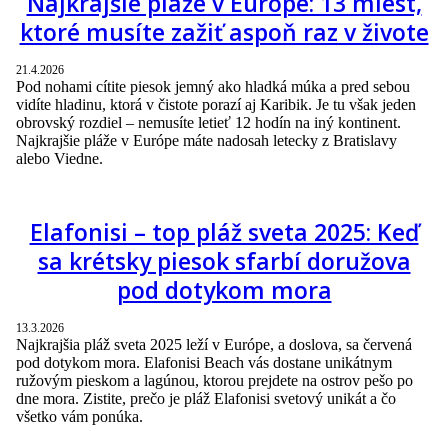
Najkrajšie pláže v Európe: 13 miest,
ktoré musíte zažiť aspoň raz v živote
21.4.2026
Pod nohami cítite piesok jemný ako hladká múka a pred sebou
vidíte hladinu, ktorá v čistote porazí aj Karibik. Je tu však jeden
obrovský rozdiel – nemusíte letieť 12 hodín na iný kontinent.
Najkrajšie pláže v Európe máte nadosah letecky z Bratislavy
alebo Viedne.
Elafonisi – top pláž sveta 2025: Keď
sa krétsky piesok sfarbí doružova
pod dotykom mora
13.3.2026
Najkrajšia pláž sveta 2025 leží v Európe, a doslova, sa červená
pod dotykom mora. Elafonisi Beach vás dostane unikátnym
ružovým pieskom a lagúnou, ktorou prejdete na ostrov pešo po
dne mora. Zistite, prečo je pláž Elafonisi svetový unikát a čo
všetko vám ponúka.