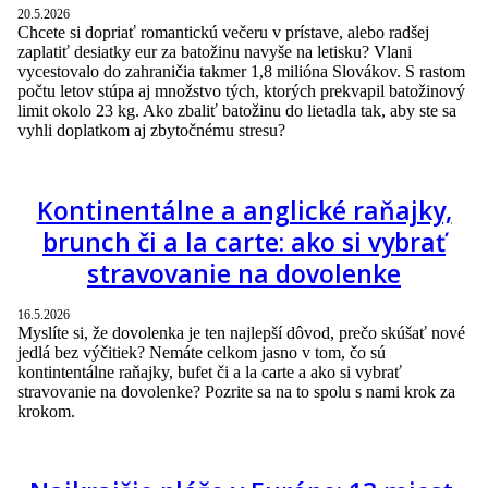
20.5.2026
Chcete si dopriať romantickú večeru v prístave, alebo radšej
zaplatiť desiatky eur za batožinu navyše na letisku? Vlani
vycestovalo do zahraničia takmer 1,8 milióna Slovákov. S rastom
počtu letov stúpa aj množstvo tých, ktorých prekvapil batožinový
limit okolo 23 kg. Ako zbaliť batožinu do lietadla tak, aby ste sa
vyhli doplatkom aj zbytočnému stresu?
Kontinentálne a anglické raňajky,
brunch či a la carte: ako si vybrať
stravovanie na dovolenke
16.5.2026
Myslíte si, že dovolenka je ten najlepší dôvod, prečo skúšať nové
jedlá bez výčitiek? Nemáte celkom jasno v tom, čo sú
kontintentálne raňajky, bufet či a la carte a ako si vybrať
stravovanie na dovolenke? Pozrite sa na to spolu s nami krok za
krokom.