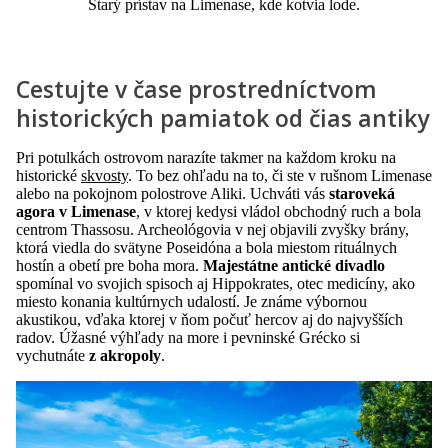
Starý prístav na Limenase, kde kotvia lode.
Cestujte v čase prostredníctvom
historických pamiatok od čias antiky
Pri potulkách ostrovom narazíte takmer na každom kroku na
historické
skvosty
. To bez ohľadu na to, či ste v rušnom Limenase
alebo na pokojnom polostrove Aliki. Uchváti vás
staroveká
agora v Limenase
, v ktorej kedysi vládol obchodný ruch a bola
centrom Thassosu. Archeológovia v nej objavili zvyšky brány,
ktorá viedla do svätyne Poseidóna a bola miestom rituálnych
hostín a obetí pre boha mora.
Majestátne antické divadlo
spomínal vo svojich spisoch aj Hippokrates, otec medicíny, ako
miesto konania kultúrnych udalostí. Je známe výbornou
akustikou, vďaka ktorej v ňom počuť hercov aj do najvyšších
radov. Úžasné výhľady na more i pevninské Grécko si
vychutnáte
z akropoly
.