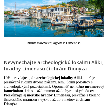
Ruiny starovekej agory v Limenase.
Nevynechajte archeologickú lokalitu Aliki,
hradby Limenasu či chrám Dionýza
Určite zavítajte aj
do archeologickej lokality Aliki
, ktorá je
preslávená svojimi dvoma plážami, lemujúcimi polostrov s
archeologickými pozostatkami. Opomenúť nemožno
mramorový
kameňolom
, kde sa ťažil mramor až do byzantských časov.
Preskúmajte aj
mestské hradby Limenasu
, prevažne z bieleho
thassoského mramoru s výškou až do 9 metrov či
chrám
Dionýza
.