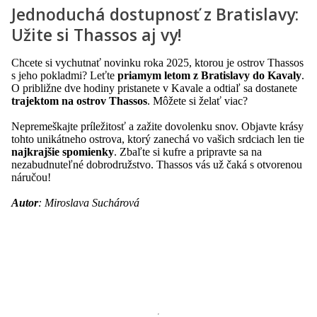
Jednoduchá dostupnosť z Bratislavy:
Užite si Thassos aj vy!
Chcete si vychutnať novinku roka 2025, ktorou je ostrov Thassos
s jeho pokladmi? Leťte
priamym letom z Bratislavy do Kavaly
.
O približne dve hodiny pristanete v Kavale a odtiaľ sa dostanete
trajektom na ostrov Thassos
. Môžete si želať viac?
Nepremeškajte príležitosť a zažite dovolenku snov. Objavte krásy
tohto unikátneho ostrova, ktorý zanechá vo vašich srdciach len tie
najkrajšie spomienky
. Zbaľte si kufre a pripravte sa na
nezabudnuteľné dobrodružstvo. Thassos vás už čaká s otvorenou
náručou!
Autor
: Miroslava Suchárová