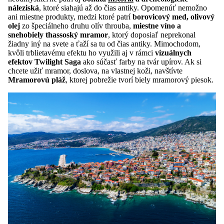
náleziská
, ktoré siahajú až do čias antiky. Opomenúť nemožno
ani miestne produkty, medzi ktoré patrí
borovicový med, olivový
olej
zo špeciálneho druhu olív throuba,
miestne víno a
snehobiely thassoský mramor
, ktorý doposiaľ neprekonal
žiadny iný na svete a ťaží sa tu od čias antiky. Mimochodom,
kvôli trblietavému efektu ho využili aj v rámci
vizuálnych
efektov Twilight Saga
ako súčasť farby na tvár upírov. Ak si
chcete užiť mramor, doslova, na vlastnej koži, navštívte
Mramorovú pláž
, ktorej pobrežie tvorí biely mramorový piesok.