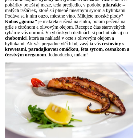
poháriky poteší aj meze, teda predjedlo, v podobe
pitarakie
–
malých taštičiek, ktoré sú plnené miestnym syrom a bylinkami.
Podáva sa k nim ouzo, miestne víno. Milujete morské plody?
Kolios „gouna”
je makrela sušená na slnku, potom pečená na
grile s citrónom a olivovým olejom. Recept z čias starovekých
rybárov vás ohromí. V rybárskych dedinách si pochutnáte aj na
chobotnici
, ktorá sa nakladá v octe s olivovým olejom a
bylinkami. Ak vás prepadne vlčí hlad, zasýtia vás
cestoviny s
krevetami, paradajkovou omáčkou, feta syrom, cesnakom a
čerstvým oreganom
. Jednoducho, mňam!