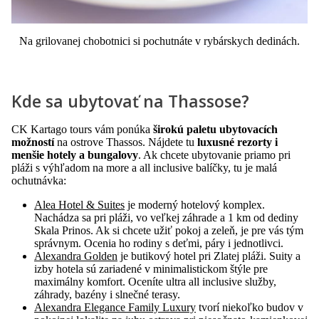
Na grilovanej chobotnici si pochutnáte v rybárskych dedinách.
Kde sa ubytovať na Thassose?
CK Kartago tours vám ponúka
širokú paletu ubytovacích
možností
na ostrove Thassos. Nájdete tu
luxusné rezorty i
menšie hotely a bungalovy
. Ak chcete ubytovanie priamo pri
pláži s výhľadom na more a all inclusive balíčky, tu je malá
ochutnávka:
Alea Hotel & Suites
je moderný hotelový komplex.
Nachádza sa pri pláži, vo veľkej záhrade a 1 km od dediny
Skala Prinos. Ak si chcete užiť pokoj a zeleň, je pre vás tým
správnym. Ocenia ho rodiny s deťmi, páry i jednotlivci.
Alexandra Golden
je butikový hotel pri Zlatej pláži. Suity a
izby hotela sú zariadené v minimalistickom štýle pre
maximálny komfort. Oceníte ultra all inclusive služby,
záhrady, bazény i slnečné terasy.
Alexandra Elegance Family Luxury
tvorí niekoľko budov v