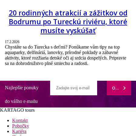
20 rodinných atrakcií a zážitkov od
Bodrumu po Tureckú riviéru, ktoré
musíte vyskúšať
17.2.2026
Chystáte sa do Turecka s deťmi? Ponúkame vám tipy na top
aquaparky, delfináriá, lanovky, prírodné poklady a zábavné
aktivity, ktoré rozžiaria detské oči aj srdcia dospelých. Pripravte
sa na dobrodružstvo plné smiechu a radosti.
Najlepšie ponuky
ODOBERAŤ
do vášho e-mailu
KARTAGO tours
Kontakt
Pobočky
Kariéra