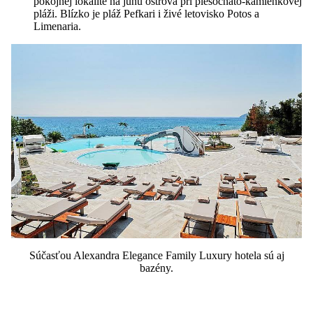
pokojnej lokalite na juhu ostrova pri piesočnato-kamienkovej
pláži. Blízko je pláž Pefkari i živé letovisko Potos a
Limenaria.
Súčasťou Alexandra Elegance Family Luxury hotela sú aj
bazény.