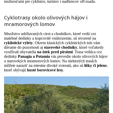
možnosťami pre cyklistov, turistov i nadšencov off-roadu.
Cyklotrasy okolo olivových hájov i
mramorových lomov
Množstvo udržiavaných ciest a chodníkov, ktoré vedú cez
malebné dedinky a kopcovité vnútrozemie, sú stvorené na
cyklistické výlety
. Okrem klasických cyklistických trás vám
dávame do pozornosti aj
staroveké chodníky
, ktoré voľakedy
využívali obyvatelia
na útek pred pirátmi
. Trasa vedúca cez
dedinky
Panagia a Potamia
vás prevedie okolo olivových hájov
a starovekých mramorových lomov. Na niektorých trasách
môžete naraziť na miestne divoké zvieratá, ako sú
líšky či jelene
,
ktoré obývajú
husté borovicové lesy
.