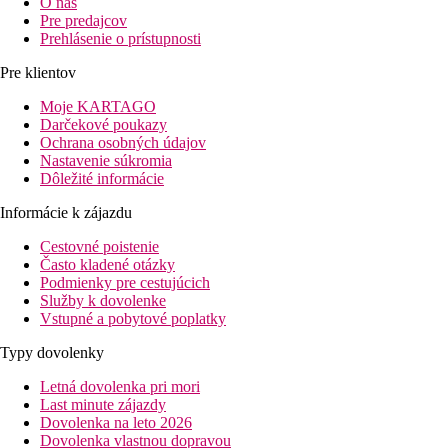
O nás
Pre predajcov
Prehlásenie o prístupnosti
Pre klientov
Moje KARTAGO
Darčekové poukazy
Ochrana osobných údajov
Nastavenie súkromia
Dôležité informácie
Informácie k zájazdu
Cestovné poistenie
Často kladené otázky
Podmienky pre cestujúcich
Služby k dovolenke
Vstupné a pobytové poplatky
Typy dovolenky
Letná dovolenka pri mori
Last minute zájazdy
Dovolenka na leto 2026
Dovolenka vlastnou dopravou