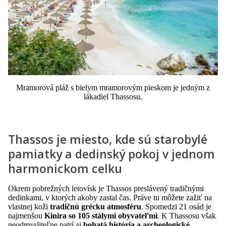
Mramorová pláž s bielym mramorovým pieskom je jedným z
lákadiel Thassosu.
Thassos je miesto, kde sú starobylé
pamiatky a dedinský pokoj v jednom
harmonickom celku
Okrem pobrežných letovísk je Thassos preslávený tradičnými
dedinkami, v ktorých akoby zastal čas. Práve tu môžete zažiť na
vlastnej koži
tradičnú grécku atmosféru
. Spomedzi 21 osád je
najmenšou
Kinira so 105 stálymi obyvateľmi
. K Thassosu však
neodmysliteľne patrí aj
bohatá
história
a archeologické