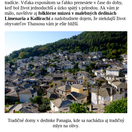
tradície. Vďaka exponátom sa ľahko prenesiete v čase do doby,
keď bol život jednoduchší a úzko spätý s prírodou. Ak vám je
málo, navštívte aj
folklórne múzeá v malebných dedinách
Limenaria a Kallirachi
a nadobudnete dojem, že niekdajší život
obyvateľov Thassosu vám je ešte bližší.
Tradičné domy v dedinke Panagia, kde sa nachádza aj tradičný
mlyn na olivy.