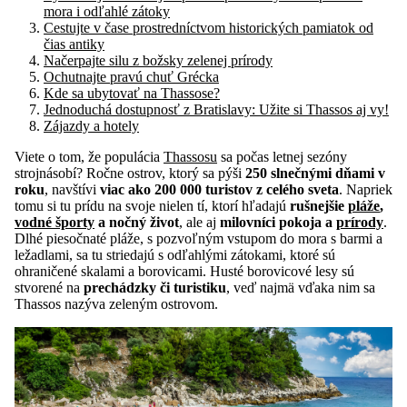
mora i odľahlé zátoky
Cestujte v čase prostredníctvom historických pamiatok od
čias antiky
Načerpajte silu z božsky zelenej prírody
Ochutnajte pravú chuť Grécka
Kde sa ubytovať na Thassose?
Jednoduchá dostupnosť z Bratislavy: Užite si Thassos aj vy!
Zájazdy a hotely
Viete o tom, že populácia
Thassosu
sa počas letnej sezóny
strojnásobí? Ročne ostrov, ktorý sa pýši
250 slnečnými dňami v
roku
, navštívi
viac ako 200 000 turistov z celého sveta
. Napriek
tomu si tu prídu na svoje nielen tí, ktorí hľadajú
rušnejšie
pláže
,
vodné športy
a nočný život
, ale aj
milovníci pokoja a
prírody
.
Dlhé piesočnaté pláže, s pozvoľným vstupom do mora s barmi a
ležadlami, sa tu striedajú s odľahlými zátokami, ktoré sú
ohraničené skalami a borovicami. Husté borovicové lesy sú
stvorené na
prechádzky či turistiku
, veď najmä vďaka nim sa
Thassos nazýva zeleným ostrovom.