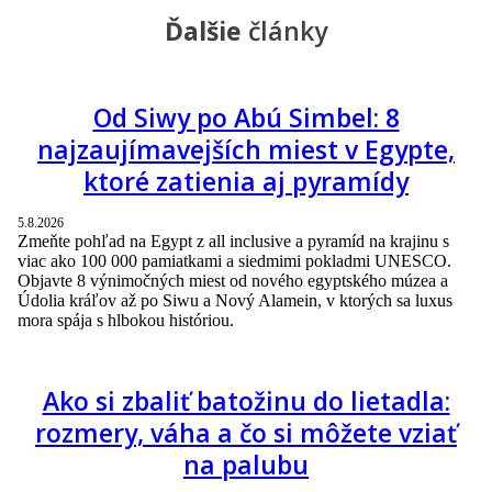
Ďalšie
články
Od Siwy po Abú Simbel: 8
najzaujímavejších miest v Egypte,
ktoré zatienia aj pyramídy
5.8.2026
Zmeňte pohľad na Egypt z all inclusive a pyramíd na krajinu s
viac ako 100 000 pamiatkami a siedmimi pokladmi UNESCO.
Objavte 8 výnimočných miest od nového egyptského múzea a
Údolia kráľov až po Siwu a Nový Alamein, v ktorých sa luxus
mora spája s hlbokou históriou.
Ako si zbaliť batožinu do lietadla:
rozmery, váha a čo si môžete vziať
na palubu