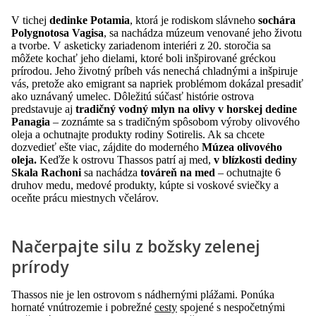
V tichej
dedinke Potamia
, ktorá je rodiskom slávneho
sochára
Polygnotosa Vagisa
, sa nachádza múzeum venované jeho životu
a tvorbe. V asketicky zariadenom interiéri z 20. storočia sa
môžete kochať jeho dielami, ktoré boli inšpirované gréckou
prírodou. Jeho životný príbeh vás nenechá chladnými a inšpiruje
vás, pretože ako emigrant sa napriek problémom dokázal presadiť
ako uznávaný umelec. Dôležitú súčasť histórie ostrova
predstavuje aj
tradičný vodný mlyn na olivy v horskej dedine
Panagia
– zoznámte sa s tradičným spôsobom výroby olivového
oleja a ochutnajte produkty rodiny Sotirelis. Ak sa chcete
dozvedieť ešte viac, zájdite do moderného
Múzea olivového
oleja.
Keďže k ostrovu Thassos patrí aj med,
v blízkosti dediny
Skala Rachoni
sa nachádza
továreň na med
– ochutnajte 6
druhov medu, medové produkty, kúpte si voskové sviečky a
oceňte prácu miestnych včelárov.
Načerpajte silu z božsky zelenej
prírody
Thassos nie je len ostrovom s nádhernými plážami. Ponúka
hornaté vnútrozemie i pobrežné
cesty
spojené s nespočetnými