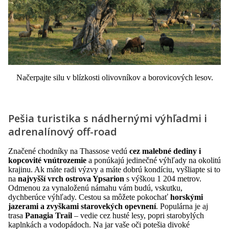
Načerpajte silu v blízkosti olivovníkov a borovicových lesov.
Pešia turistika s nádhernými výhľadmi i
adrenalínový off-road
Značené chodníky na Thassose vedú
cez malebné dediny i
kopcovité vnútrozemie
a ponúkajú jedinečné výhľady na okolitú
krajinu. Ak máte radi výzvy a máte dobrú kondíciu, vyšliapte si to
na
najvyšší vrch ostrova Ypsarion
s výškou 1 204 metrov.
Odmenou za vynaloženú námahu vám budú, vskutku,
dychberúce výhľady. Cestou sa môžete pokochať
horskými
jazerami a zvyškami starovekých opevnení
. Populárna je aj
trasa
Panagia Trail
– vedie cez husté lesy, popri starobylých
kaplnkách a vodopádoch. Na jar vaše oči potešia divoké