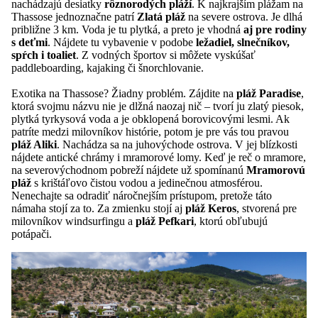
nachádzajú desiatky
rôznorodých pláží
. K najkrajším plážam na
Thassose jednoznačne patrí
Zlatá pláž
na severe ostrova. Je dlhá
približne 3 km. Voda je tu plytká, a preto je vhodná
aj pre rodiny
s deťmi
. Nájdete tu vybavenie v podobe
ležadiel, slnečníkov,
spŕch i toaliet
. Z vodných športov si môžete vyskúšať
paddleboarding, kajaking či šnorchlovanie.
Exotika na Thassose? Žiadny problém. Zájdite na
pláž Paradise
,
ktorá svojmu názvu nie je dlžná naozaj nič – tvorí ju zlatý piesok,
plytká tyrkysová voda a je obklopená borovicovými lesmi. Ak
patríte medzi milovníkov histórie, potom je pre vás tou pravou
pláž Aliki
. Nachádza sa na juhovýchode ostrova. V jej blízkosti
nájdete antické chrámy i mramorové lomy. Keď je reč o mramore,
na severovýchodnom pobreží nájdete už spomínanú
Mramorovú
pláž
s krištáľovo čistou vodou a jedinečnou atmosférou.
Nenechajte sa odradiť náročnejším prístupom, pretože táto
námaha stojí za to. Za zmienku stojí aj
pláž Keros
, stvorená pre
milovníkov windsurfingu a
pláž Pefkari
, ktorú obľubujú
potápači.