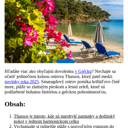
Hľadáte viac ako obyčajnú dovolenku
v Grécku
? Nechajte sa
očariť jedinečnou krásou ostrova Thassos, ktorý patrí medzi
novinky roka 2025
. Smaragdový ostrov ponúka krištáľovo čisté
more, pláže so zlatistým pieskom a lesnú zeleň, ktoré sú
podfarbené bohatou históriou a gréckou pohostinnosťou.
Obsah:
Thassos je miesto, kde sú starobylé pamiatky a dedinský
pokoj v jednom harmonickom celku
Vychutnajte si rušnejšie pláže s pozvoľným vstupom do