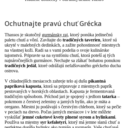
Ochutnajte pravú chuť Grécka
Thassos je skutočný
gurmánsky raj
, ktorý ponúka jedinečnú
paletu chutí a vôní. Zavítajte do
tradičných taverien
, ktoré sú
ukryté v malebných dedinkách, a zažite pohostinnosť miestnych
na vlastnej koži. Radi sa s vami podelia o svoje kulinárske
tajomstvá. Pripravte sa na symfóniu chutí, ktorá poteší aj tých
najnáročnejších gurmánov. Nechajte sa zlákať bohatou ponukou
tradičných jedál
, ktoré odrážajú nefalšovaného gréckeho ducha
ostrova.
V chladnejších mesiacoch zahreje telo aj dušu
pikantná
papriková kapusta
, ktorá sa pripravuje z miestnych paprík
pestovaných v horských oblastiach. Kapusta je fermentovaná
tradičným spôsobom. Príchod jari je spojený s jedlom
tatarka
–
pokrmom z čerstvej zeleniny a jarných bylín, ako je mäta a
oregano. Miestni ju podávajú s čerstvým chlebom, ktorý sa pečie
v peciach na drevo. Počas jarných mesiacov i v lete môžete
vyskúšať
jemné cuketové kvety plnené syrom a bylinkami
.
Používa sa miestny
syr kefalotyri
, ktorý má jemne slanú chuť a
perfektne dopĺňa bylinky ako tymián a rozmarín. Vaše chuťové