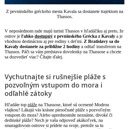
Z pevninského gréckeho mesta Kavala sa dostanete trajektom na
Thassos.
V neposlednom rade majú turisti Thassos v hľadáčiku aj preto, že
ostrov je
ľahko
dostupný
z pevninského Grécka z Kavaly
a je
vhodnou destináciou aj pre rodiny s deťmi.
Z Bratislavy sa do
Kavaly dostanete za približne 2 hodiny
a odtiaľ transferom na
Thassos. Páči sa vám predstava dovolenky na Thassose a chcete
sa dozvedieť viac? Čítajte ďalej.
Vychutnajte si rušnejšie pláže s
pozvoľným vstupom do mora i
odľahlé zátoky
Hľadáte top
pláže
na Thassose, ktoré sú ocenené Modrou
vlajkou? Lákajú vás krásne piesočnaté pláže s pozvoľným
vstupom do mora? Alebo uprednostníte neznáme, divoké či
dedinské pláže? Nech je vaša odpoveď akákoľvek, na
smaragdovom ostrove si prídete na svoje, pretože sa tu