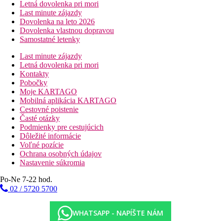
Letná dovolenka pri mori
Last minute zájazdy
Dovolenka na leto 2026
Dovolenka vlastnou dopravou
Samostatné letenky
Last minute zájazdy
Letná dovolenka pri mori
Kontakty
Pobočky
Moje KARTAGO
Mobilná aplikácia KARTAGO
Cestovné poistenie
Časté otázky
Podmienky pre cestujúcich
Dôležité informácie
Voľné pozície
Ochrana osobných údajov
Nastavenie súkromia
Po-Ne 7-22 hod.
02 / 5720 5700
WHATSAPP - NAPÍŠTE NÁM