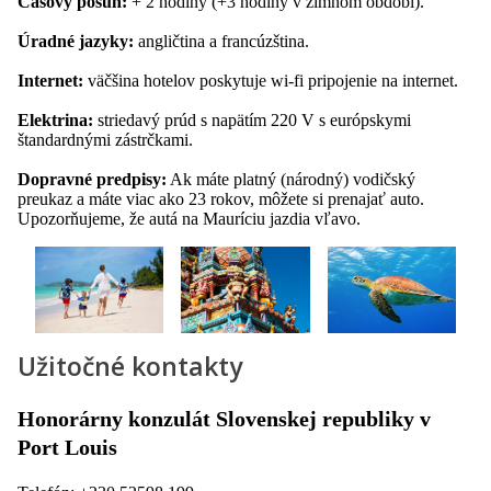
Časový posun:
+ 2 hodiny (+3 hodiny v zimnom období).
Úradné jazyky:
angličtina a francúzština.
Internet:
väčšina hotelov poskytuje wi-fi pripojenie na internet.
Elektrina:
striedavý prúd s napätím 220 V s európskymi
štandardnými zástrčkami.
Dopravné predpisy:
Ak máte platný (národný) vodičský
preukaz a máte viac ako 23 rokov, môžete si prenajať auto.
Upozorňujeme, že autá na Mauríciu jazdia vľavo.
Užitočné kontakty
Honorárny konzulát Slovenskej republiky v
Port Louis