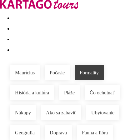
Last minute
Dovolenkové kluby
First minute - Leto 2026
Maurícius
Počasie
Formality
História a kultúra
Pláže
Čo ochutnať
Nákupy
Ako sa zabaviť
Ubytovanie
Geografia
Doprava
Fauna a flóra