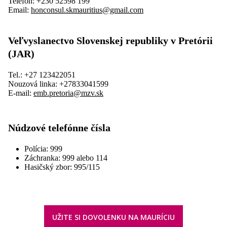
Telefón: +230 52598 199
Email:
honconsul.skmauritius@gmail.com
Veľvyslanectvo Slovenskej republiky v Pretórii
(JAR)
Tel.: +27 123422051
Nouzová linka: +27833041599
E-mail:
emb.pretoria@mzv.sk
Núdzové telefónne čísla
Polícia: 999
Záchranka: 999 alebo 114
Hasičský zbor: 995/115
UŽITE SI DOVOLENKU NA MAURÍCIU