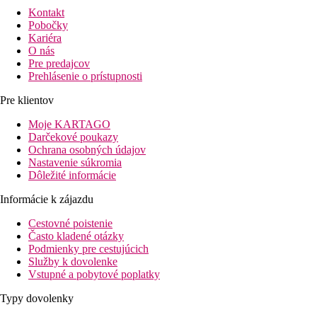
Kontakt
Pobočky
Kariéra
O nás
Pre predajcov
Prehlásenie o prístupnosti
Pre klientov
Moje KARTAGO
Darčekové poukazy
Ochrana osobných údajov
Nastavenie súkromia
Dôležité informácie
Informácie k zájazdu
Cestovné poistenie
Často kladené otázky
Podmienky pre cestujúcich
Služby k dovolenke
Vstupné a pobytové poplatky
Typy dovolenky