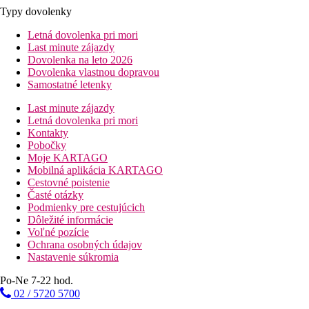
Typy dovolenky
Letná dovolenka pri mori
Last minute zájazdy
Dovolenka na leto 2026
Dovolenka vlastnou dopravou
Samostatné letenky
Last minute zájazdy
Letná dovolenka pri mori
Kontakty
Pobočky
Moje KARTAGO
Mobilná aplikácia KARTAGO
Cestovné poistenie
Časté otázky
Podmienky pre cestujúcich
Dôležité informácie
Voľné pozície
Ochrana osobných údajov
Nastavenie súkromia
Po-Ne 7-22 hod.
02 / 5720 5700