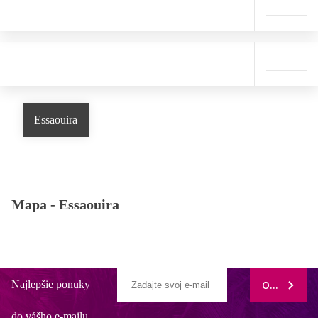
Essaouira
Mapa -
Essaouira
Najlepšie ponuky
ODOBERAŤ
do vášho e-mailu