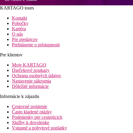
KARTAGO tours
Kontakt
Pobočky
Kariéra
O nás
Pre predajcov
Prehlásenie o prístupnosti
Pre klientov
Moje KARTAGO
Darčekové poukazy
Ochrana osobných údajov
Nastavenie súkromia
Dôležité informácie
Informácie k zájazdu
Cestovné poistenie
Často kladené otázky
Podmienky pre cestujúcich
Služby k dovolenke
Vstupné a pobytové poplatky