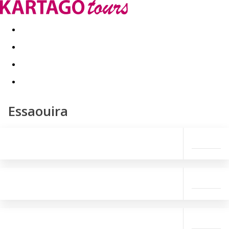
Last minute
Dovolenkové kluby
First minute - Leto 2026
Essaouira