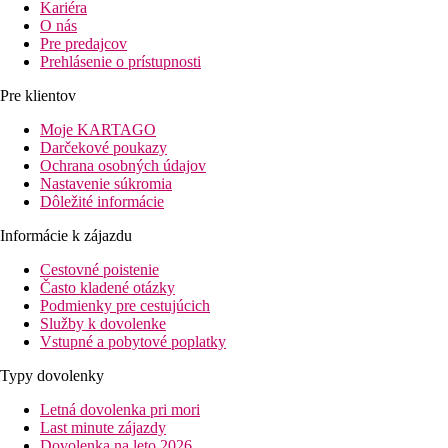
Kariéra
O nás
Pre predajcov
Prehlásenie o prístupnosti
Pre klientov
Moje KARTAGO
Darčekové poukazy
Ochrana osobných údajov
Nastavenie súkromia
Dôležité informácie
Informácie k zájazdu
Cestovné poistenie
Často kladené otázky
Podmienky pre cestujúcich
Služby k dovolenke
Vstupné a pobytové poplatky
Typy dovolenky
Letná dovolenka pri mori
Last minute zájazdy
Dovolenka na leto 2026