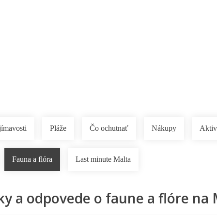
Pobočky
Časté otázky
Destinácie
Služby
jímavosti
Pláže
Čo ochutnať
Nákupy
Aktiv
Fauna a flóra
Last minute Malta
ky a odpovede o faune a flóre na 