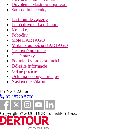
Dovolenka vlastnou dopravou
Samostatné letenky
Last minute zájazdy
Letná dovolenka pri mori
Kontakty
Pobočky
Moje KARTAGO
Mobilná aplikácia KARTAGO
Cestovné poistenie
Časté otázky
Podmienky pre cestujúcich
Dôležité informácie
Voľné pozície
Ochrana osobných údajov
Nastavenie súkromia
Po-Ne 7-22 hod.
02 / 5720 5700
Copyright © 2026, DER Touristik SK a.s.