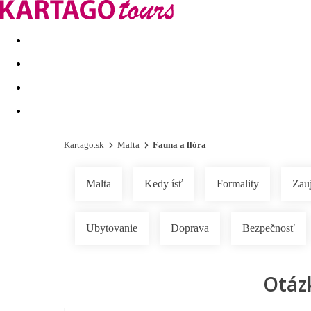
Last minute
Dovolenkové kluby
First minute - Leto 2026
Kartago.sk
Malta
Fauna a flóra
Malta
Kedy ísť
Formality
Zau
Ubytovanie
Doprava
Bezpečnosť
Otáz