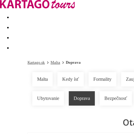
Last minute
Dovolenkové kluby
First minute - Leto 2026
Kartago.sk
Malta
Doprava
Malta
Kedy ísť
Formality
Zau
Ubytovanie
Doprava
Bezpečnosť
Ot