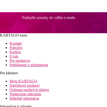
Najlepšie ponuky do vášho e-mailu
KARTAGO tours
Kontakt
Pobočky
Kariéra
O nás
Pre predajcov
Prehlásenie o prístupnosti
Pre klientov
Moje KARTAGO
Darčekové poukazy
Ochrana osobných údajov
Nastavenie súkromia
Dôležité informácie
Informácie k zájazdu