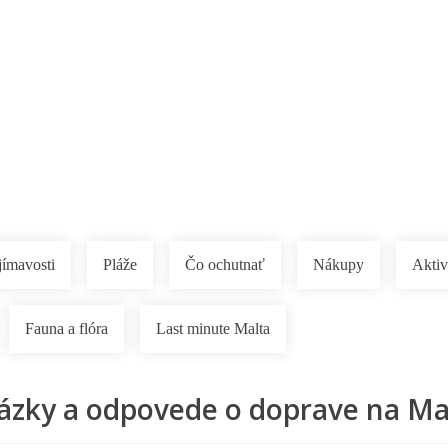
Pobočky
Časté otázky
Destinácie
Služby
jímavosti
Pláže
Čo ochutnať
Nákupy
Aktiv
Fauna a flóra
Last minute Malta
ázky a odpovede o doprave na Ma