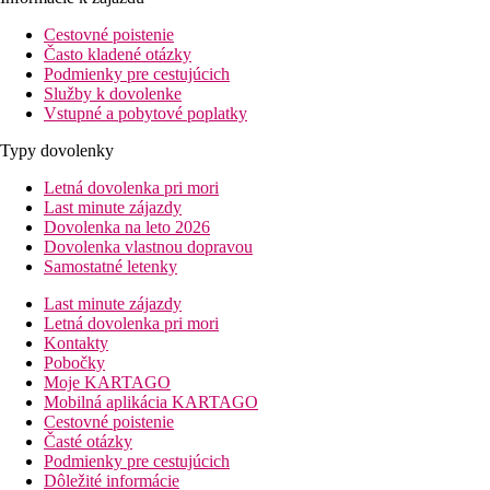
Cestovné poistenie
Často kladené otázky
Podmienky pre cestujúcich
Služby k dovolenke
Vstupné a pobytové poplatky
Typy dovolenky
Letná dovolenka pri mori
Last minute zájazdy
Dovolenka na leto 2026
Dovolenka vlastnou dopravou
Samostatné letenky
Last minute zájazdy
Letná dovolenka pri mori
Kontakty
Pobočky
Moje KARTAGO
Mobilná aplikácia KARTAGO
Cestovné poistenie
Časté otázky
Podmienky pre cestujúcich
Dôležité informácie