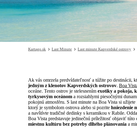
Kartago.sk
Last Minute
Last minute Kapverdské ostrovy
Ak vás omrzela predvídateľnosť a túžite po destinácii, k
jedným z klenotov Kapverdských ostrovov
.
Boa Vist
oceáne. Tento ostrov je stelesnením
exotiky a pokoja, 
tyrkysovým oceánom
a rozsiahlymi piesočnými dunami, 
pokojnú atmosféru. S last minute na Boa Vista si užijete
ktorý je symbolom ostrova alebo si pozrite
hniezdenie 
a navštívte tradičné dedinky s keramikou v Rabile. Odd
Boa Vista predstavuje jedinečnú príležitosť objaviť tú
miestnu kultúru bez potreby dlhého plánovania
a min