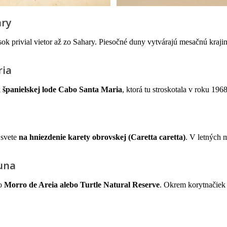
ary
sok privial vietor až zo Sahary. Piesočné duny vytvárajú mesačnú kra
ria
k
španielskej lode Cabo Santa Maria
, ktorá tu stroskotala v roku 19
 svete
na hniezdenie karety obrovskej (Caretta caretta)
. V letných 
auna
ko
Morro de Areia alebo Turtle Natural Reserve
. Okrem korytnačiek 