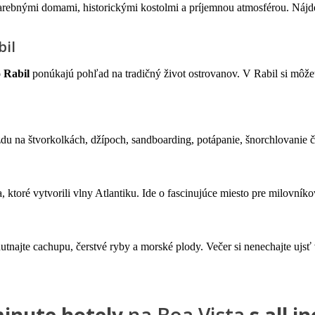
arebnými domami, historickými kostolmi a príjemnou atmosférou. Nájdet
bil
 Rabil
ponúkajú pohľad na tradičný život ostrovanov. V Rabil si môžet
du na štvorkolkách, džípoch, sandboarding, potápanie, šnorchlovanie č
toré vytvorili vlny Atlantiku. Ide o fascinujúce miesto pre milovníkov
najte cachupu, čerstvé ryby a morské plody. Večer si nenechajte ujsť