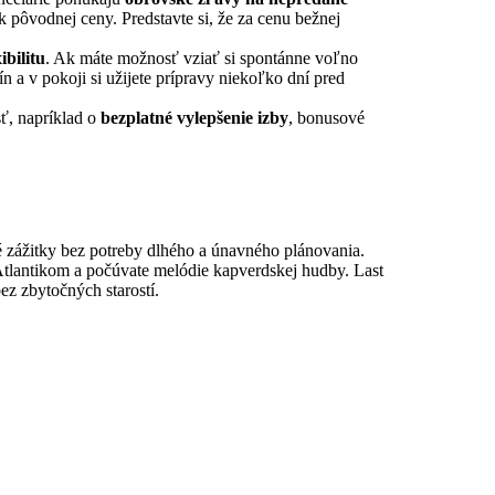
k pôvodnej ceny. Predstavte si, že za cenu bežnej
ibilitu
. Ak máte možnosť vziať si spontánne voľno
 a v pokoji si užijete prípravy niekoľko dní pred
sť, napríklad o
bezplatné vylepšenie izby
, bonusové
é zážitky bez potreby dlhého a únavného plánovania.
d Atlantikom a počúvate melódie kapverdskej hudby. Last
ez zbytočných starostí.