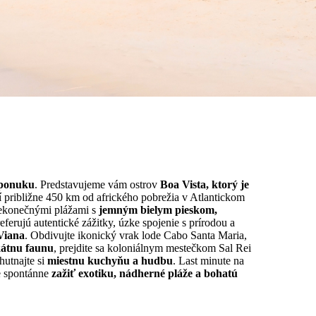
 ponuku
. Predstavujeme vám ostrov
Boa Vista, ktorý je
ží približne 450 km od afrického pobrežia v Atlantickom
 nekonečnými plážami s
jemným bielym pieskom,
ferujú autentické zážitky, úzke spojenie s prírodou a
Viana
. Obdivujte ikonický vrak lode Cabo Santa Maria,
kátnu faunu
, prejdite sa koloniálnym mestečkom Sal Rei
hutnajte si
miestnu kuchyňu a hudbu
. Last minute na
te spontánne
zažiť exotiku, nádherné pláže a bohatú