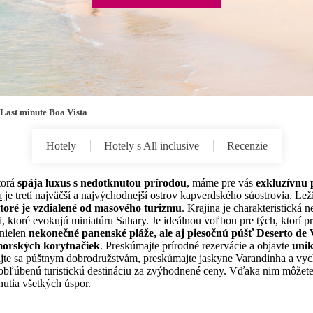
Last minute Boa Vista
Hotely
Hotely s All inclusive
Recenzie
torá
spája luxus s nedotknutou prírodou
, máme pre vás
exkluzívnu
a
je tretí najväčší a najvýchodnejší ostrov kapverdského súostrovia. Le
ktoré je vzdialené od masového turizmu
. Krajina je charakteristická
ktoré evokujú miniatúru Sahary. Je ideálnou voľbou pre tých, ktorí pre
 nielen
nekonečné panenské pláže, ale aj piesočnú púšť Deserto de 
morských korytnačiek
. Preskúmajte prírodné rezervácie a objavte
uni
ajte sa púštnym dobrodružstvám, preskúmajte jaskyne Varandinha a vyc
to obľúbenú turistickú destináciu za zvýhodnené ceny. Vďaka nim môže
utia všetkých úspor.