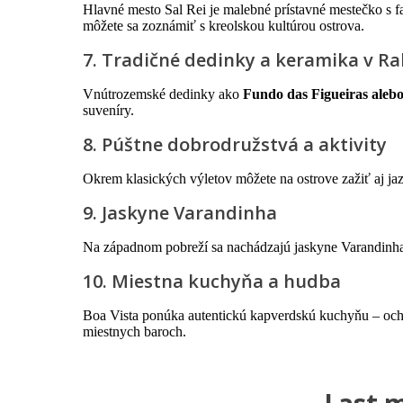
Hlavné mesto Sal Rei je malebné prístavné mestečko s f
môžete sa zoznámiť s kreolskou kultúrou ostrova.
7. Tradičné dedinky a keramika v Ra
Vnútrozemské dedinky ako
Fundo das Figueiras alebo
suveníry.
8. Púštne dobrodružstvá a aktivity
Okrem klasických výletov môžete na ostrove zažiť aj jaz
9. Jaskyne Varandinha
Na západnom pobreží sa nachádzajú jaskyne Varandinha, k
10. Miestna kuchyňa a hudba
Boa Vista ponúka autentickú kapverdskú kuchyňu – ochut
miestnych baroch.