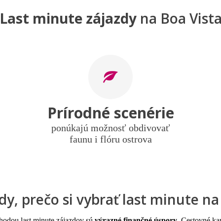
Last minute zájazdy
na Boa Vist
Prírodné scenérie
ponúkajú možnosť obdivovať
faunu i flóru ostrova
y, prečo si vybrať last minute na
ýhodou last minute zájazdov sú
výrazné finančné úspory
. Cestovné ka