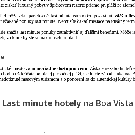
ete získať luxusný pobyt v špičkovom rezorte priamo pri pláži za zlomo
hľad môže zdať paradoxné, last minute vám môžu poskytnúť
väčšiu flex
nečakané ponuky last minute. Nemusíte čakať mesiace na ideálny termín
ie snažia last minute ponuky zatraktívniť aj ďalšími benefitmi. Môže í
b, za ktoré by ste si inak museli priplatiť.
te
otické miesto za
mimoriadne dostupnú cenu
. Získate nezabudnuteľn
ca hodín už kráčate po bielej piesočnej pláži, sledujete západ slnka na
e nedotknuté masovým turizmom a o ponorení sa do autentickej kultúry b
Last minute hotely
na Boa Vista