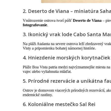
2. Deserto de Viana – miniatúra Sah
Vnútrozemie ostrova tvorí púšť
Deserto de Viana
– pie
fotografovanie
.
3. Ikonický vrak lode Cabo Santa Ma
Na pláži Atalanta na severe ostrova leží zhrdzavený vra
Visty a pripomienku bohatej námornej histórie.
4. Hniezdenie morských korytnačiek
Pláže Boa Vista patria medzi najvýznamnejšie miesta na
vajec alebo vyliahnutia mláďat.
5. Prírodné rezervácie a unikátna f
Ostrov je domovom viacerých prírodných rezervácií, a
endemické rastliny.
6. Koloniálne mestečko Sal Rei