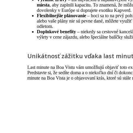
miesta
, aby zaplnili kapacitu. To znamená, že môž
dovolenky v Európe si doprajete exotiku Kapverd.
Flexibilnejšie plánovanie
– hoci sa to na prvý po
alebo vaše plány nie sú pevne dané, môžete využiť 
odletom.
Doplnkové benefity
– niekedy sa cestovné kancelár
výlety v cene zájazdu, alebo špeciálne balíčky služie
Unikátnosť zážitku vďaka last minu
Last minute na Boa Vistu vám umožňujú objaviť toto ex
Predstavte si, že sedíte doma a o niekoľko dní či dokon
minute na Boa Vista je o objavovaní krás, ktoré sú stál