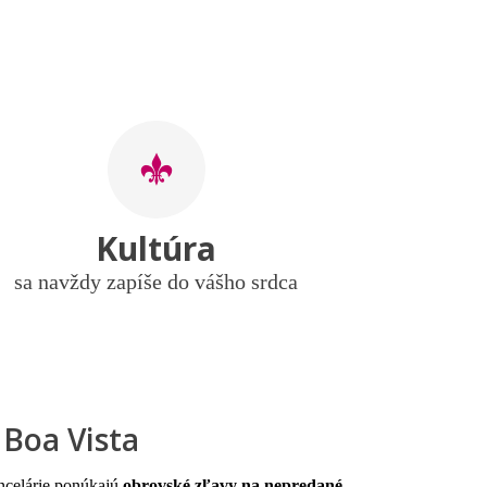
a
Kultúra
sa navždy zapíše do vášho srdca
 Boa Vista
ncelárie ponúkajú
obrovské zľavy na nepredané