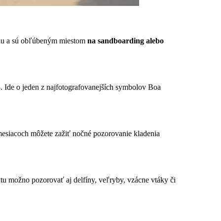
jinu a sú obľúbeným miestom
na sandboarding alebo
68. Ide o jeden z najfotografovanejších symbolov Boa
mesiacoch môžete zažiť nočné pozorovanie kladenia
tu možno pozorovať aj delfíny, veľryby, vzácne vtáky či