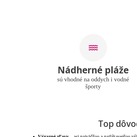
Nádherné pláže
sú vhodné na oddych i vodné
športy
Top dôvod
Výrazné zľavy
– asi najväčšou a najlákavejšou v