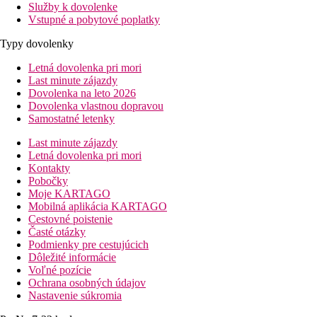
Služby k dovolenke
Vstupné a pobytové poplatky
Typy dovolenky
Letná dovolenka pri mori
Last minute zájazdy
Dovolenka na leto 2026
Dovolenka vlastnou dopravou
Samostatné letenky
Last minute zájazdy
Letná dovolenka pri mori
Kontakty
Pobočky
Moje KARTAGO
Mobilná aplikácia KARTAGO
Cestovné poistenie
Časté otázky
Podmienky pre cestujúcich
Dôležité informácie
Voľné pozície
Ochrana osobných údajov
Nastavenie súkromia