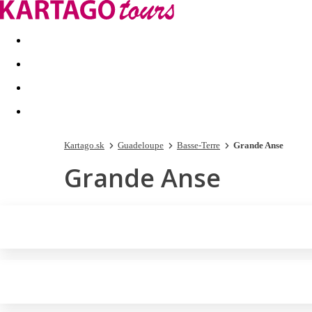
Last minute
Dovolenkové kluby
First minute - Leto 2026
Kartago.sk
Guadeloupe
Basse-Terre
Grande Anse
Grande Anse