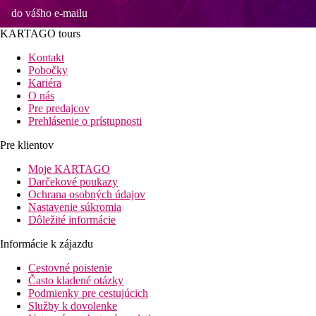
do vášho e-mailu
KARTAGO tours
Kontakt
Pobočky
Kariéra
O nás
Pre predajcov
Prehlásenie o prístupnosti
Pre klientov
Moje KARTAGO
Darčekové poukazy
Ochrana osobných údajov
Nastavenie súkromia
Dôležité informácie
Informácie k zájazdu
Cestovné poistenie
Často kladené otázky
Podmienky pre cestujúcich
Služby k dovolenke