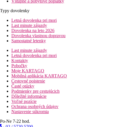
Vstupné a pobytové poplatky
Typy dovolenky
Letná dovolenka pri mori
Last minute zájazdy
Dovolenka na leto 2026
Dovolenka vlastnou dopravou
Samostatné letenky
Last minute zájazdy
Letná dovolenka pri mori
Kontakty
Pobočky
Moje KARTAGO
Mobilná aplikácia KARTAGO
Cestovné poistenie
Časté otázky
Podmienky pre cestujúcich
Dôležité informácie
Voľné pozície
Ochrana osobných údajov
Nastavenie súkromia
Po-Ne 7-22 hod.
02 / 5720 5700