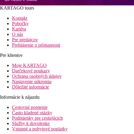
KARTAGO tours
Kontakt
Pobočky
Kariéra
O nás
Pre predajcov
Prehlásenie o prístupnosti
Pre klientov
Moje KARTAGO
Darčekové poukazy
Ochrana osobných údajov
Nastavenie súkromia
Dôležité informácie
Informácie k zájazdu
Cestovné poistenie
Často kladené otázky
Podmienky pre cestujúcich
Služby k dovolenke
Vstupné a pobytové poplatky