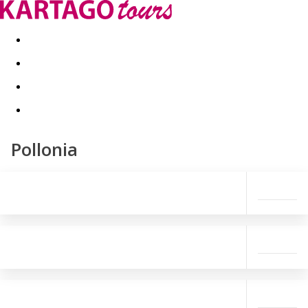
Last minute
Dovolenkové kluby
First minute - Leto 2026
Pollonia