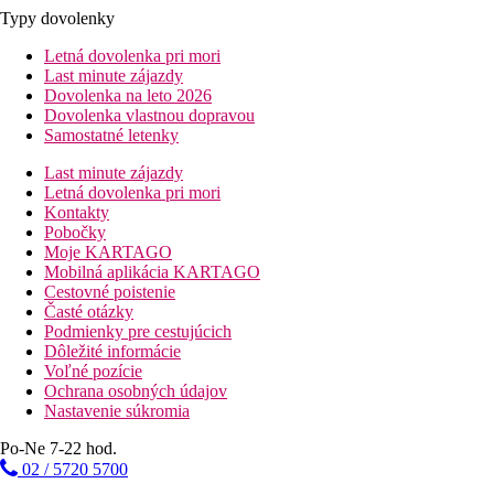
Typy dovolenky
Letná dovolenka pri mori
Last minute zájazdy
Dovolenka na leto 2026
Dovolenka vlastnou dopravou
Samostatné letenky
Last minute zájazdy
Letná dovolenka pri mori
Kontakty
Pobočky
Moje KARTAGO
Mobilná aplikácia KARTAGO
Cestovné poistenie
Časté otázky
Podmienky pre cestujúcich
Dôležité informácie
Voľné pozície
Ochrana osobných údajov
Nastavenie súkromia
Po-Ne 7-22 hod.
02 / 5720 5700