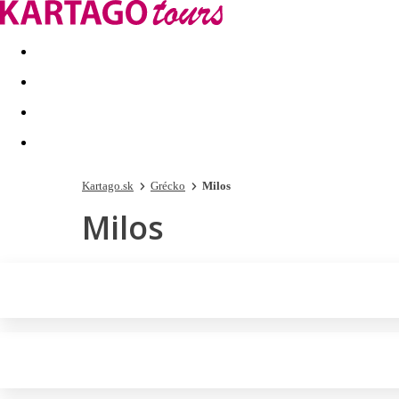
Last minute
Dovolenkové kluby
First minute - Leto 2026
Kartago.sk
Grécko
Milos
Milos