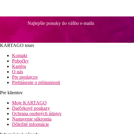
Najlepšie ponuky do vášho e-mailu
KARTAGO tours
Kontakt
Pobočky
Kariéra
O nás
Pre predajcov
Prehlásenie o prístupnosti
Pre klientov
Moje KARTAGO
Darčekové poukazy
Ochrana osobných údajov
Nastavenie súkromia
Dôležité informácie