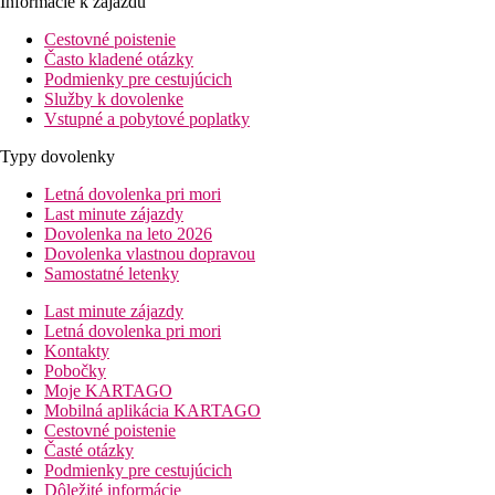
Informácie k zájazdu
Cestovné poistenie
Často kladené otázky
Podmienky pre cestujúcich
Služby k dovolenke
Vstupné a pobytové poplatky
Typy dovolenky
Letná dovolenka pri mori
Last minute zájazdy
Dovolenka na leto 2026
Dovolenka vlastnou dopravou
Samostatné letenky
Last minute zájazdy
Letná dovolenka pri mori
Kontakty
Pobočky
Moje KARTAGO
Mobilná aplikácia KARTAGO
Cestovné poistenie
Časté otázky
Podmienky pre cestujúcich
Dôležité informácie