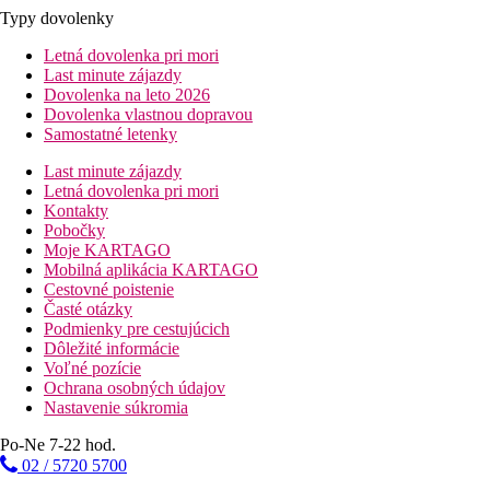
Typy dovolenky
Letná dovolenka pri mori
Last minute zájazdy
Dovolenka na leto 2026
Dovolenka vlastnou dopravou
Samostatné letenky
Last minute zájazdy
Letná dovolenka pri mori
Kontakty
Pobočky
Moje KARTAGO
Mobilná aplikácia KARTAGO
Cestovné poistenie
Časté otázky
Podmienky pre cestujúcich
Dôležité informácie
Voľné pozície
Ochrana osobných údajov
Nastavenie súkromia
Po-Ne 7-22 hod.
02 / 5720 5700