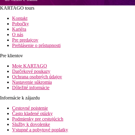
KARTAGO tours
Kontakt
Pobočky
Kariéra
O nás
Pre predajcov
Prehlásenie o prístupnosti
Pre klientov
Moje KARTAGO
Darčekové poukazy
Ochrana osobných údajov
Nastavenie súkromia
Dôležité informácie
Informácie k zájazdu
Cestovné poistenie
Často kladené otázky
Podmienky pre cestujúcich
Služby k dovolenke
Vstupné a pobytové poplatky