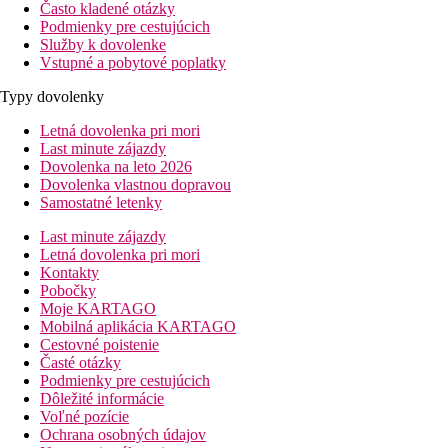
Často kladené otázky
Podmienky pre cestujúcich
Služby k dovolenke
Vstupné a pobytové poplatky
Typy dovolenky
Letná dovolenka pri mori
Last minute zájazdy
Dovolenka na leto 2026
Dovolenka vlastnou dopravou
Samostatné letenky
Last minute zájazdy
Letná dovolenka pri mori
Kontakty
Pobočky
Moje KARTAGO
Mobilná aplikácia KARTAGO
Cestovné poistenie
Časté otázky
Podmienky pre cestujúcich
Dôležité informácie
Voľné pozície
Ochrana osobných údajov