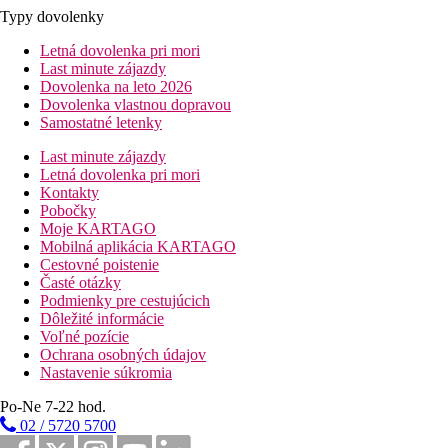
Typy dovolenky
Letná dovolenka pri mori
Last minute zájazdy
Dovolenka na leto 2026
Dovolenka vlastnou dopravou
Samostatné letenky
Last minute zájazdy
Letná dovolenka pri mori
Kontakty
Pobočky
Moje KARTAGO
Mobilná aplikácia KARTAGO
Cestovné poistenie
Časté otázky
Podmienky pre cestujúcich
Dôležité informácie
Voľné pozície
Ochrana osobných údajov
Nastavenie súkromia
Po-Ne 7-22 hod.
02 / 5720 5700