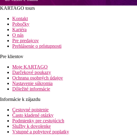
KARTAGO tours
Kontakt
Pobočky
Kariéra
O nás
Pre predajcov
Prehlásenie o prístupnosti
Pre klientov
Moje KARTAGO
Darčekové poukazy
Ochrana osobných údajov
Nastavenie súkromia
Dôležité informácie
Informácie k zájazdu
Cestovné poistenie
Často kladené otázky
Podmienky pre cestujúcich
Služby k dovolenke
Vstupné a pobytové poplatky