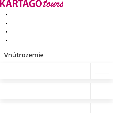
Last minute
Dovolenkové kluby
First minute - Leto 2026
Vnútrozemie