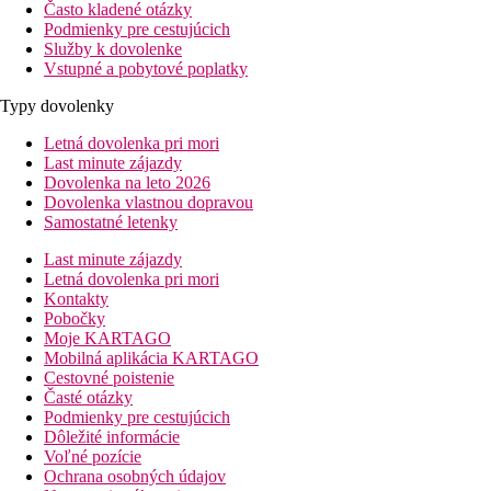
Často kladené otázky
Podmienky pre cestujúcich
Služby k dovolenke
Vstupné a pobytové poplatky
Typy dovolenky
Letná dovolenka pri mori
Last minute zájazdy
Dovolenka na leto 2026
Dovolenka vlastnou dopravou
Samostatné letenky
Last minute zájazdy
Letná dovolenka pri mori
Kontakty
Pobočky
Moje KARTAGO
Mobilná aplikácia KARTAGO
Cestovné poistenie
Časté otázky
Podmienky pre cestujúcich
Dôležité informácie
Voľné pozície
Ochrana osobných údajov