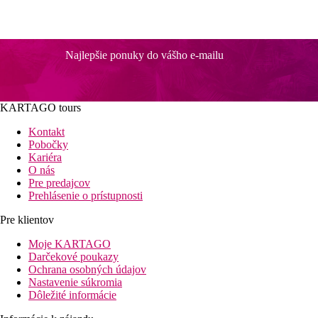
Najlepšie ponuky do vášho e-mailu
KARTAGO tours
Kontakt
Pobočky
Kariéra
O nás
Pre predajcov
Prehlásenie o prístupnosti
Pre klientov
Moje KARTAGO
Darčekové poukazy
Ochrana osobných údajov
Nastavenie súkromia
Dôležité informácie