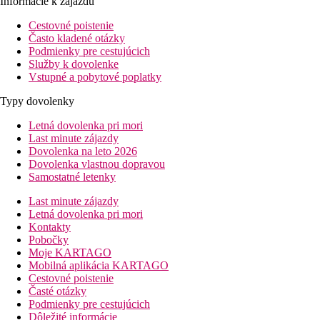
Informácie k zájazdu
Cestovné poistenie
Často kladené otázky
Podmienky pre cestujúcich
Služby k dovolenke
Vstupné a pobytové poplatky
Typy dovolenky
Letná dovolenka pri mori
Last minute zájazdy
Dovolenka na leto 2026
Dovolenka vlastnou dopravou
Samostatné letenky
Last minute zájazdy
Letná dovolenka pri mori
Kontakty
Pobočky
Moje KARTAGO
Mobilná aplikácia KARTAGO
Cestovné poistenie
Časté otázky
Podmienky pre cestujúcich
Dôležité informácie