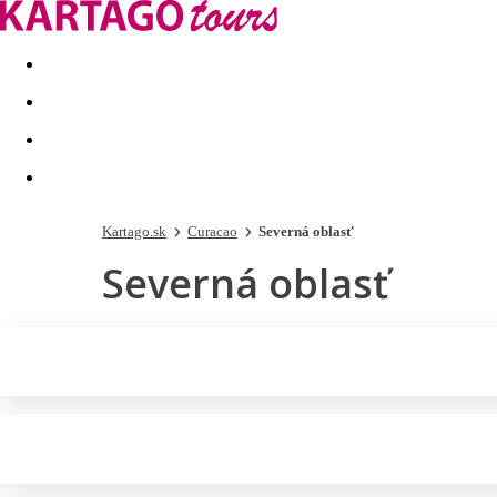
Last minute
Dovolenkové kluby
First minute - Leto 2026
Kartago.sk
Curacao
Severná oblasť
Severná oblasť