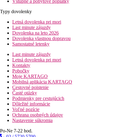
Vstupné a pobytové poplatky
Typy dovolenky
Letná dovolenka pri mori
Last minute zájazdy
Dovolenka na leto 2026
Dovolenka vlastnou dopravou
Samostatné letenky
Last minute zájazdy
Letná dovolenka pri mori
Kontakty
Pobočky
Moje KARTAGO
Mobilná aplikácia KARTAGO
Cestovné poistenie
Časté otázky
Podmienky pre cestujúcich
Dôležité informácie
Voľné pozície
Ochrana osobných údajov
Nastavenie súkromia
Po-Ne 7-22 hod.
02 / 5720 5700