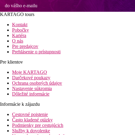
do vášho e-mailu
KARTAGO tours
Kontakt
Pobočky
Kariéra
O nás
Pre predajcov
Prehlásenie o prístupnosti
Pre klientov
Moje KARTAGO
Darčekové poukazy
Ochrana osobných údajov
Nastavenie súkromia
Dôležité informácie
Informácie k zájazdu
Cestovné poistenie
Často kladené otázky
Podmienky pre cestujúcich
Služby k dovolenke