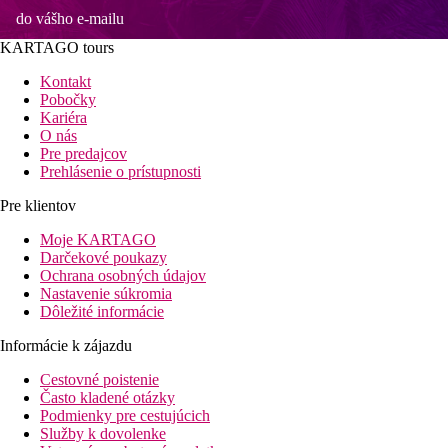
do vášho e-mailu
KARTAGO tours
Kontakt
Pobočky
Kariéra
O nás
Pre predajcov
Prehlásenie o prístupnosti
Pre klientov
Moje KARTAGO
Darčekové poukazy
Ochrana osobných údajov
Nastavenie súkromia
Dôležité informácie
Informácie k zájazdu
Cestovné poistenie
Často kladené otázky
Podmienky pre cestujúcich
Služby k dovolenke