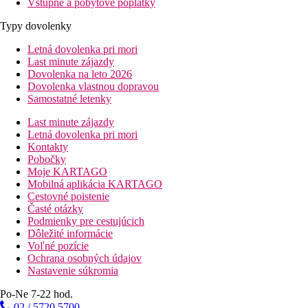
Vstupné a pobytové poplatky
Typy dovolenky
Letná dovolenka pri mori
Last minute zájazdy
Dovolenka na leto 2026
Dovolenka vlastnou dopravou
Samostatné letenky
Last minute zájazdy
Letná dovolenka pri mori
Kontakty
Pobočky
Moje KARTAGO
Mobilná aplikácia KARTAGO
Cestovné poistenie
Časté otázky
Podmienky pre cestujúcich
Dôležité informácie
Voľné pozície
Ochrana osobných údajov
Nastavenie súkromia
Po-Ne 7-22 hod.
02 / 5720 5700