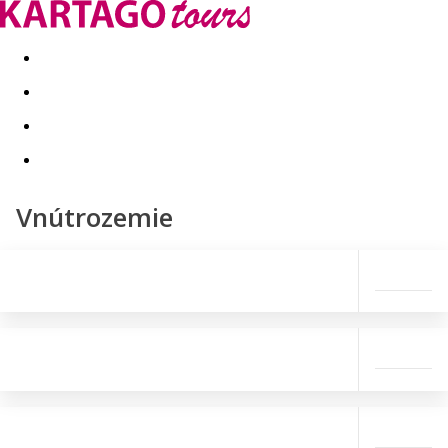
Last minute
Dovolenkové kluby
First minute - Leto 2026
Vnútrozemie