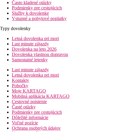
Často kladené otázky
Podmienky pre cestujúcich
Služby k dovolenke
Vstupné a pobytové poplatky
Typy dovolenky
Letná dovolenka pri mori
Last minute zájazdy
Dovolenka na leto 2026
Dovolenka vlastnou dopravou
Samostatné letenky
Last minute zájazdy
Letná dovolenka pri mori
Kontakty
Pobočky
Moje KARTAGO
Mobilná aplikácia KARTAGO
Cestovné poistenie
Časté otázky
Podmienky pre cestujúcich
Dôležité informácie
Voľné pozície
Ochrana osobných údajov