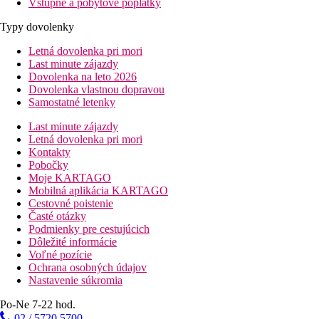
Vstupné a pobytové poplatky
Typy dovolenky
Letná dovolenka pri mori
Last minute zájazdy
Dovolenka na leto 2026
Dovolenka vlastnou dopravou
Samostatné letenky
Last minute zájazdy
Letná dovolenka pri mori
Kontakty
Pobočky
Moje KARTAGO
Mobilná aplikácia KARTAGO
Cestovné poistenie
Časté otázky
Podmienky pre cestujúcich
Dôležité informácie
Voľné pozície
Ochrana osobných údajov
Nastavenie súkromia
Po-Ne 7-22 hod.
02 / 5720 5700