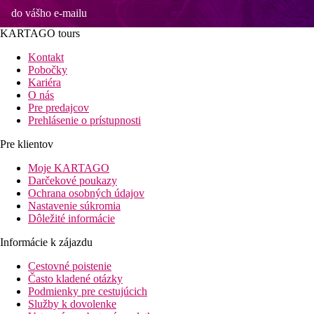
do vášho e-mailu
KARTAGO tours
Kontakt
Pobočky
Kariéra
O nás
Pre predajcov
Prehlásenie o prístupnosti
Pre klientov
Moje KARTAGO
Darčekové poukazy
Ochrana osobných údajov
Nastavenie súkromia
Dôležité informácie
Informácie k zájazdu
Cestovné poistenie
Často kladené otázky
Podmienky pre cestujúcich
Služby k dovolenke