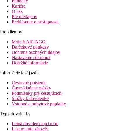
Pobočky
Kariéra
O nás
Pre predajcov
Prehlásenie o prístupnosti
Pre klientov
Moje KARTAGO
Darčekové poukazy
Ochrana osobných údajov
Nastavenie súkromia
Dôležité informácie
Informácie k zájazdu
Cestovné poistenie
Často kladené otázky
Podmienky pre cestujúcich
Služby k dovolenke
Vstupné a pobytové poplatky
Typy dovolenky
Letná dovolenka pri mori
Last minute zájazdy