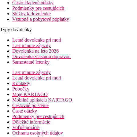
Často kladené otázky
Podmienky pre cestujúcich
Služby k dovolenke
Vstupné a pobytové poplatky
Typy dovolenky
Letná dovolenka pri mori
Last minute zájazdy
Dovolenka na leto 2026
Dovolenka vlastnou dopravou
Samostatné letenky
Last minute zájazdy
Letná dovolenka pri mori
Kontakty
Pobočky
Moje KARTAGO
Mobilná aplikácia KARTAGO
Cestovné poistenie
Časté otázky
Podmienky pre cestujúcich
Dôležité informácie
Voľné pozície
Ochrana osobných údajov