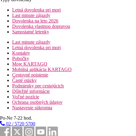
Letná dovolenka pri mori
Last minute zájazdy
Dovolenka na leto 2026
Dovolenka vlastnou dopravou
Samostatné letenky
Last minute zájazdy
Letná dovolenka pri mori
Kontakty
Pobočky
Moje KARTAGO
Mobilná aplikácia KARTAGO
Cestovné poistenie
Časté otázky
Podmienky pre cestujúcich
Dôležité informácie
Voľné pozície
Ochrana osobných údajov
Nastavenie súkromia
Po-Ne 7-22 hod.
02 / 5720 5700