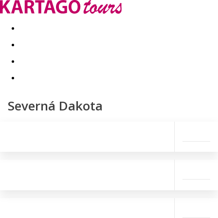
Last minute
Dovolenkové kluby
First minute - Leto 2026
Severná Dakota