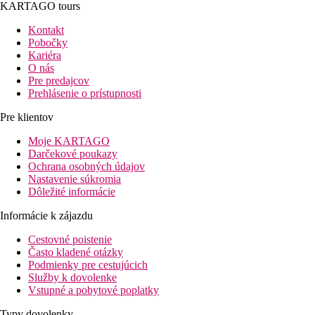
KARTAGO tours
Kontakt
Pobočky
Kariéra
O nás
Pre predajcov
Prehlásenie o prístupnosti
Pre klientov
Moje KARTAGO
Darčekové poukazy
Ochrana osobných údajov
Nastavenie súkromia
Dôležité informácie
Informácie k zájazdu
Cestovné poistenie
Často kladené otázky
Podmienky pre cestujúcich
Služby k dovolenke
Vstupné a pobytové poplatky
Typy dovolenky