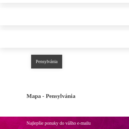
Pensylvánia
Mapa -
Pensylvánia
Najlepšie ponuky do vášho e-mailu