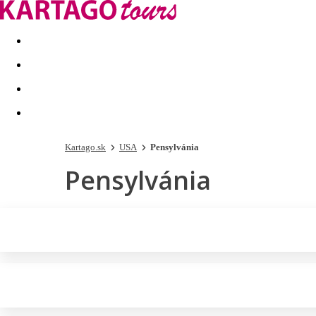
Last minute
Dovolenkové kluby
First minute - Leto 2026
Kartago.sk
USA
Pensylvánia
Pensylvánia