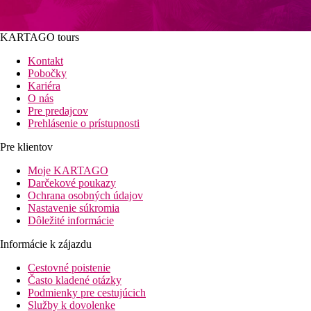
KARTAGO tours
Kontakt
Pobočky
Kariéra
O nás
Pre predajcov
Prehlásenie o prístupnosti
Pre klientov
Moje KARTAGO
Darčekové poukazy
Ochrana osobných údajov
Nastavenie súkromia
Dôležité informácie
Informácie k zájazdu
Cestovné poistenie
Často kladené otázky
Podmienky pre cestujúcich
Služby k dovolenke