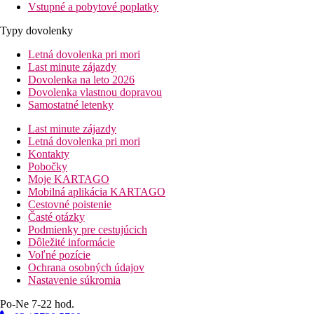
Vstupné a pobytové poplatky
Typy dovolenky
Letná dovolenka pri mori
Last minute zájazdy
Dovolenka na leto 2026
Dovolenka vlastnou dopravou
Samostatné letenky
Last minute zájazdy
Letná dovolenka pri mori
Kontakty
Pobočky
Moje KARTAGO
Mobilná aplikácia KARTAGO
Cestovné poistenie
Časté otázky
Podmienky pre cestujúcich
Dôležité informácie
Voľné pozície
Ochrana osobných údajov
Nastavenie súkromia
Po-Ne 7-22 hod.