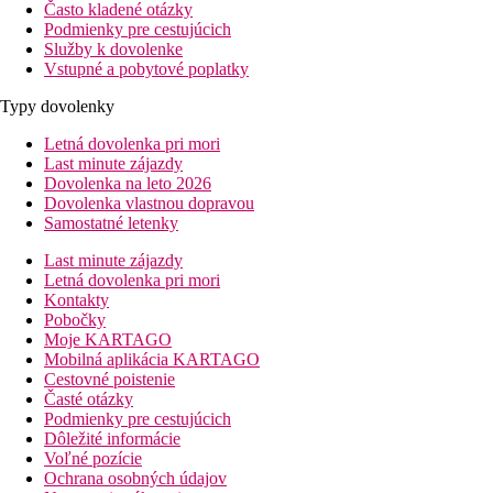
Často kladené otázky
Podmienky pre cestujúcich
Služby k dovolenke
Vstupné a pobytové poplatky
Typy dovolenky
Letná dovolenka pri mori
Last minute zájazdy
Dovolenka na leto 2026
Dovolenka vlastnou dopravou
Samostatné letenky
Last minute zájazdy
Letná dovolenka pri mori
Kontakty
Pobočky
Moje KARTAGO
Mobilná aplikácia KARTAGO
Cestovné poistenie
Časté otázky
Podmienky pre cestujúcich
Dôležité informácie
Voľné pozície
Ochrana osobných údajov