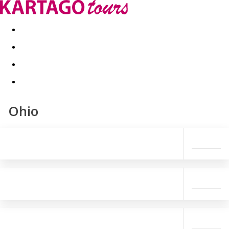
Last minute
Dovolenkové kluby
First minute - Leto 2026
Ohio