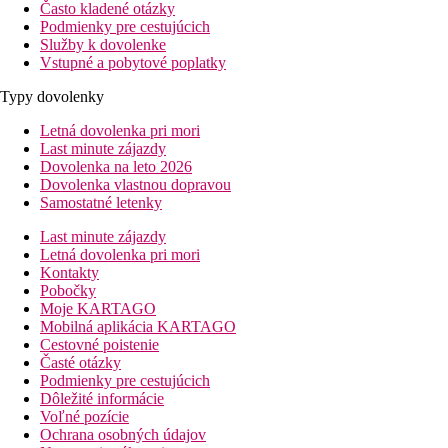
Často kladené otázky
Podmienky pre cestujúcich
Služby k dovolenke
Vstupné a pobytové poplatky
Typy dovolenky
Letná dovolenka pri mori
Last minute zájazdy
Dovolenka na leto 2026
Dovolenka vlastnou dopravou
Samostatné letenky
Last minute zájazdy
Letná dovolenka pri mori
Kontakty
Pobočky
Moje KARTAGO
Mobilná aplikácia KARTAGO
Cestovné poistenie
Časté otázky
Podmienky pre cestujúcich
Dôležité informácie
Voľné pozície
Ochrana osobných údajov