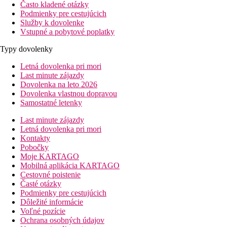
Často kladené otázky
Podmienky pre cestujúcich
Služby k dovolenke
Vstupné a pobytové poplatky
Typy dovolenky
Letná dovolenka pri mori
Last minute zájazdy
Dovolenka na leto 2026
Dovolenka vlastnou dopravou
Samostatné letenky
Last minute zájazdy
Letná dovolenka pri mori
Kontakty
Pobočky
Moje KARTAGO
Mobilná aplikácia KARTAGO
Cestovné poistenie
Časté otázky
Podmienky pre cestujúcich
Dôležité informácie
Voľné pozície
Ochrana osobných údajov