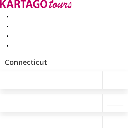
Last minute
Dovolenkové kluby
First minute - Leto 2026
Connecticut