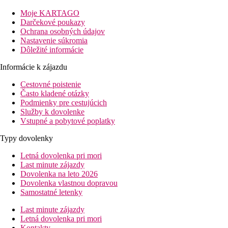
niekoľko bazénov, aquapark s 15 tobogánmi pre dospelých aj
Moje KARTAGO
pre deti (od 8 rokov), niekoľko tenisových kurtov a
Darčekové poukazy
multifunkčný športový areál.
Ochrana osobných údajov
Svojimi nadštandardnými službami je vhodný aj pre náročných
Nastavenie súkromia
klientov. Hotel odporúčame všetkým vekovým kategóriám.
Dôležité informácie
Vzdialenosť
Informácie k zájazdu
pláže: 0 m, pri pláži
letisko: 76 km Antalya
Cestovné poistenie
centrá: 3 km Tekirova, 22 km Kemer
Často kladené otázky
nákupných možností: v hoteli
Podmienky pre cestujúcich
Služby k dovolenke
Popis izby
Vstupné a pobytové poplatky
Dvojlôžková izba Deluxe
kúpeľňa/WC (sušič vlasov)
Typy dovolenky
klimatizácia
TV/sat.
Letná dovolenka pri mori
trezor (zadarmo)
Last minute zájazdy
WiFi (zadarmo)
Dovolenka na leto 2026
set na prípravu kávy a čaju
Dovolenka vlastnou dopravou
Nespresso set
Samostatné letenky
minibar (zadarmo, denne doplňovaný)
župan
Last minute zájazdy
papuče
Letná dovolenka pri mori
veľký šatník
Kontakty