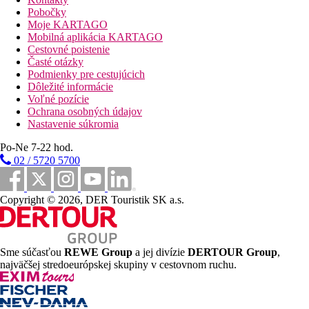
bary
Pobočky
Wi-Fi v vo vybraných častiach hotela (zadarmo)
Moje KARTAGO
internetový kútik (za poplatok)
Mobilná aplikácia KARTAGO
4 bazény (ležadlá, slnečníky a plážové osušky zadarmo)
Cestovné poistenie
vnútorný bazén
Časté otázky
detské ihrisko
Podmienky pre cestujúcich
miniklub (pre deti 4-12 rokov)
Dôležité informácie
junior klub (pre deti 13-16 rokov)
Voľné pozície
detský bazén so šmykľavkami
Ochrana osobných údajov
mini lunapark (pre deti 3 - 14 rokov)
Nastavenie súkromia
diskotéka
obchodná arkáda
Po-Ne 7-22 hod.
kaderníctvo
02 / 5720 5700
kino
konferenčná miestnosť
Copyright © 2026, DER Touristik SK a.s.
Popis pláže
kamienkovo - piesočnatá
dve móla (jedno z nich len pre klientov starších ako 16
Sme súčasťou
REWE Group
a jej divízie
DERTOUR Group
,
rokov)
najväčšej stredoeurópskej skupiny v cestovnom ruchu.
ležadlá, slnečníky a osušky zadarmo
bar na pláži
Športové aktivity zadarmo