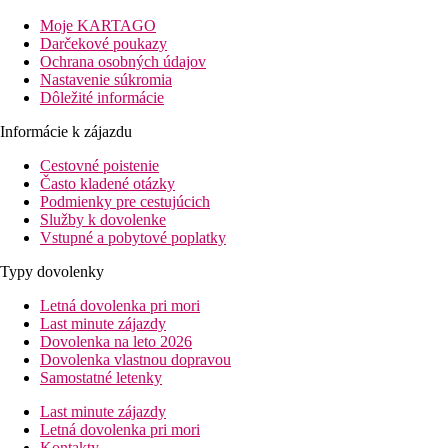
pekných a čistých izbách. Hotel sa nachádza priamo na pláži s
Moje KARTAGO
mólom. Hotel môžeme odporučiť všetkým klientom všetkých
Darčekové poukazy
vekových kategórií. Rezort je tiež vhodný pre rodiny s deťmi.
Ochrana osobných údajov
Nastavenie súkromia
Vzdialenosť
Dôležité informácie
pláže: 0 m
Informácie k zájazdu
letisko: 110 km Antalya
centrá: 3 km Konakli
Cestovné poistenie
nákupných možností: v okolí hotela
Často kladené otázky
Podmienky pre cestujúcich
Popis izby
Služby k dovolenke
Dvojlôžková izba
Vstupné a pobytové poplatky
klimatizácia
TV
Typy dovolenky
telefón
minibar (denne dopĺňaný vodou)
Letná dovolenka pri mori
trezor (zadarmo)
Last minute zájazdy
set na prípravu kávy a čaju
Dovolenka na leto 2026
wifi (zadarmo)
Dovolenka vlastnou dopravou
vlastné sociálne zariadenie (kúpeľňa, sušič vlasov, WC)
Samostatné letenky
balkón alebo terasa
môže byť umiestnená kdekoľvek v rámci areálu
Last minute zájazdy
Letná dovolenka pri mori
Kontakty